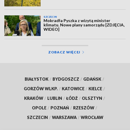
SZCZECIN
Mokradła Pyszka z wizytą minister
klimatu. Nowe plany samorządu [ZDJĘCIA,
WIDEO]
ZOBACZ WIĘCEJ
BIAŁYSTOK
/
BYDGOSZCZ
/
GDAŃSK
/
GORZÓW WLKP.
/
KATOWICE
/
KIELCE
/
KRAKÓW
/
LUBLIN
/
ŁÓDŹ
/
OLSZTYN
/
OPOLE
/
POZNAŃ
/
RZESZÓW
/
SZCZECIN
/
WARSZAWA
/
WROCŁAW