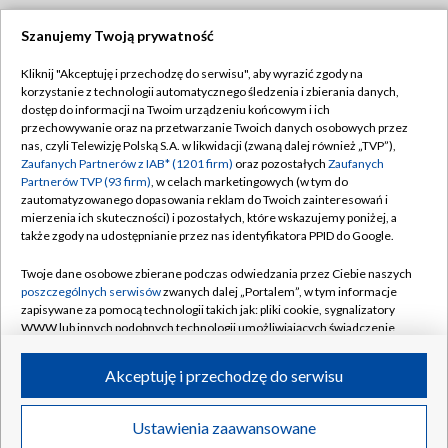
Szanujemy Twoją prywatność
Dołącz do nas:
Kliknij "Akceptuję i przechodzę do serwisu", aby wyrazić zgody na
korzystanie z technologii automatycznego śledzenia i zbierania danych,
TVP
dostęp do informacji na Twoim urządzeniu końcowym i ich
Abonament TVP
przechowywanie oraz na przetwarzanie Twoich danych osobowych przez
Regulamin TVP
nas, czyli Telewizję Polską S.A. w likwidacji (zwaną dalej również „TVP”),
Emisja w TVP
Polityka prywatności
Zaufanych Partnerów z IAB* (1201 firm)
oraz pozostałych
Zaufanych
Partnerów TVP (93 firm)
, w celach marketingowych (w tym do
Centrum informacji TVP
Moje zgody
zautomatyzowanego dopasowania reklam do Twoich zainteresowań i
mierzenia ich skuteczności) i pozostałych, które wskazujemy poniżej, a
Naziemna Telewizja Cyfrowa
Pomoc
także zgody na udostępnianie przez nas identyfikatora PPID do Google.
Sklep TVP
Biuro reklamy
Twoje dane osobowe zbierane podczas odwiedzania przez Ciebie naszych
Rada Programowa
Kontakt
poszczególnych serwisów
zwanych dalej „Portalem”, w tym informacje
zapisywane za pomocą technologii takich jak: pliki cookie, sygnalizatory
System NOS
WWW lub innych podobnych technologii umożliwiających świadczenie
dopasowanych i bezpiecznych usług, personalizację treści oraz reklam,
Informacje o nadawcy
Kanały
udostępnianie funkcji mediów społecznościowych oraz analizowanie
Akceptuję i przechodzę do serwisu
ruchu w Internecie.
Program dla prasy
©2026 Telewizja Polska S.A. w likwidacji
Biuro Reklamy
Twoje dane osobowe zbierane podczas odwiedzania przez Ciebie
Ustawienia zaawansowane
poszczególnych serwisów
na Portalu, takie jak adresy IP, identyfikatory