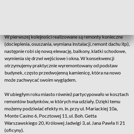
remontowego, na który składają się wszyscy właściciele. Po
podjęciu uchwał oraz po zgromadzeniu wystarczających
pieniędzy na koncie, można planować a następnie
rozpoczynać remont.
W pierwszej kolejności realizowane są remonty konieczne
(docieplenia, osuszania, wymiana instalacji, remont dachu itp),
następnie robi się nową elewację, balkony, klatki schodowe,
wymienia się drzwi wejściowe i okna. W konsekwencji
otrzymujemy praktycznie wyremontowany od podstaw
budynek, często przedwojenną kamienicę, która na nowo
może zachwycać swoim wyglądem.
W ubiegłym roku miasto również partycypowało w kosztach
remontów budynków, w których ma udziały. Dzięki temu
możemy podziwiać efekty m. in. przy ul. Mariackiej 10a,
Monte Casino 6, Pocztowej 11, ul. Boh. Getta
Warszawskiego 20, Królowej Jadwigi 3, al. Jana Pawła II 21
(oficyny).