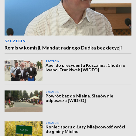
SZCZECIN
Remis w komisji. Mandat radnego Dudka bez decyzji
SZCZECIN
Apel do prezydenta Koszalina. Chodzi o
Iwano-Frankiwsk [WIDEO]
SZCZECIN
Powrót Łaz do Mielna. Sianów nie
odpuszcza [WIDEO]
SZCZECIN
Koniec sporu o Łazy. Miejscowość wróci
do gminy Mielno