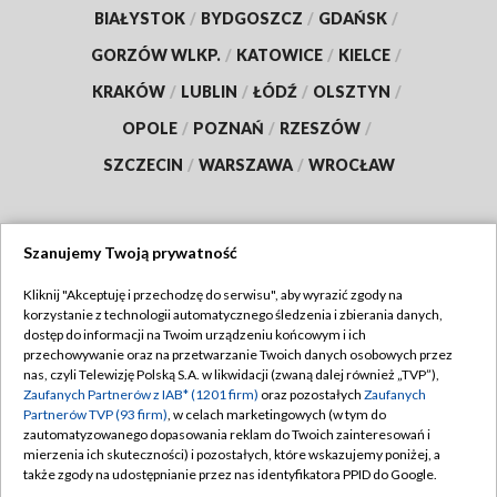
BIAŁYSTOK
/
BYDGOSZCZ
/
GDAŃSK
/
GORZÓW WLKP.
/
KATOWICE
/
KIELCE
/
KRAKÓW
/
LUBLIN
/
ŁÓDŹ
/
OLSZTYN
/
OPOLE
/
POZNAŃ
/
RZESZÓW
/
SZCZECIN
/
WARSZAWA
/
WROCŁAW
Szanujemy Twoją prywatność
Dołącz do nas:
Kliknij "Akceptuję i przechodzę do serwisu", aby wyrazić zgody na
korzystanie z technologii automatycznego śledzenia i zbierania danych,
TVP
dostęp do informacji na Twoim urządzeniu końcowym i ich
Abonament TVP
przechowywanie oraz na przetwarzanie Twoich danych osobowych przez
Regulamin TVP
nas, czyli Telewizję Polską S.A. w likwidacji (zwaną dalej również „TVP”),
Emisja w TVP
Polityka prywatności
Zaufanych Partnerów z IAB* (1201 firm)
oraz pozostałych
Zaufanych
Partnerów TVP (93 firm)
, w celach marketingowych (w tym do
Centrum informacji TVP
Moje zgody
zautomatyzowanego dopasowania reklam do Twoich zainteresowań i
mierzenia ich skuteczności) i pozostałych, które wskazujemy poniżej, a
Naziemna Telewizja Cyfrowa
Pomoc
także zgody na udostępnianie przez nas identyfikatora PPID do Google.