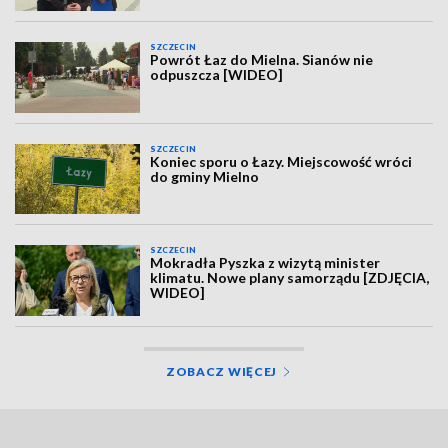
SZCZECIN
Powrót Łaz do Mielna. Sianów nie
odpuszcza [WIDEO]
SZCZECIN
Koniec sporu o Łazy. Miejscowość wróci
do gminy Mielno
SZCZECIN
Mokradła Pyszka z wizytą minister
klimatu. Nowe plany samorządu [ZDJĘCIA,
WIDEO]
ZOBACZ WIĘCEJ