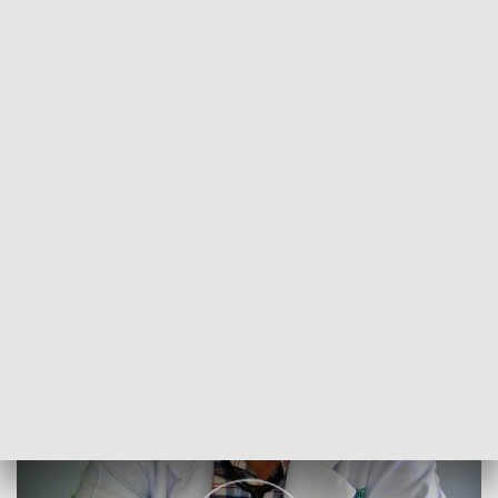
POWRÓT DO
SZCZECIN
TVP REGIONY
Praca dla lekarzy od zaraz
2018-01-31
Izabela Kozdraś/ as