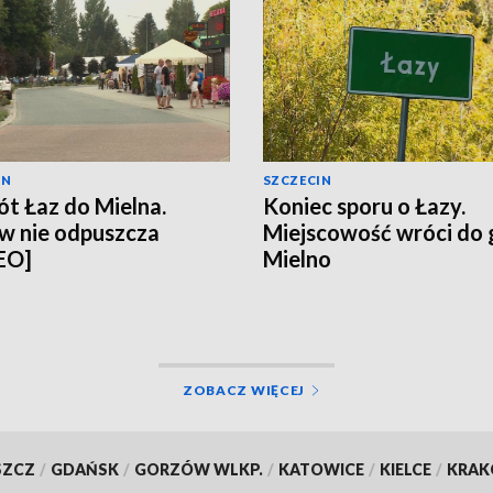
IN
SZCZECIN
t Łaz do Mielna.
Koniec sporu o Łazy.
w nie odpuszcza
Miejscowość wróci do
EO]
Mielno
ZOBACZ WIĘCEJ
SZCZ
/
GDAŃSK
/
GORZÓW WLKP.
/
KATOWICE
/
KIELCE
/
KRA