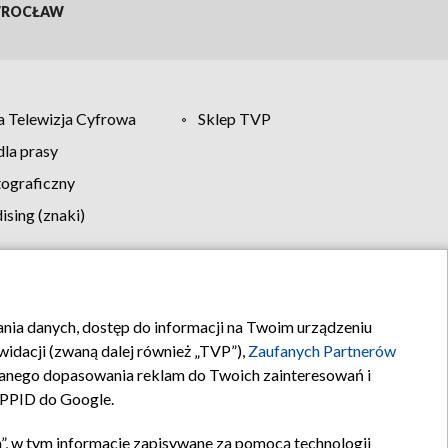
ROCŁAW
 Telewizja Cyfrowa
Sklep TVP
la prasy
tograficzny
sing (znaki)
klamy
Kontakt
rania danych, dostęp do informacji na Twoim urządzeniu
idacji (zwaną dalej również „TVP”),
Zaufanych Partnerów
anego dopasowania reklam do Twoich zainteresowań i
a PPID do Google.
”, w tym informacje zapisywane za pomocą technologii