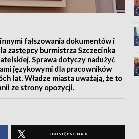
 innymi fałszowania dokumentów i
dla zastępcy burmistrza Szczecinka
atelskiej. Sprawa dotyczy nadużyć
sami językowymi dla pracowników
óch lat. Władze miasta uważają, że to
i ze strony opozycji.
UDOSTĘPNIJ NA X