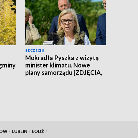
SZCZECIN
Mokradła Pyszka z wizytą
 gminy
minister klimatu. Nowe
plany samorządu [ZDJĘCIA,
WIDEO]
KÓW
/
LUBLIN
/
ŁÓDŹ
/