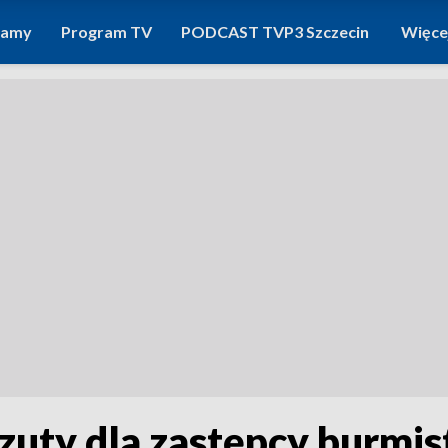
ramy
Program TV
PODCAST TVP3 Szczecin
Więce
zuty dla zastępcy burmis