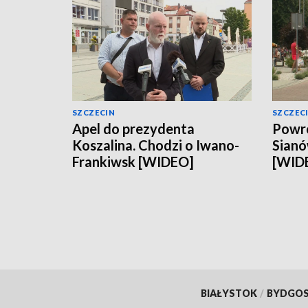
SZCZECIN
SZCZEC
Apel do prezydenta
Powró
Koszalina. Chodzi o Iwano-
Sianó
Frankiwsk [WIDEO]
[WID
BIAŁYSTOK
/
BYDGO