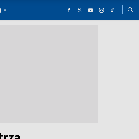
j
trza