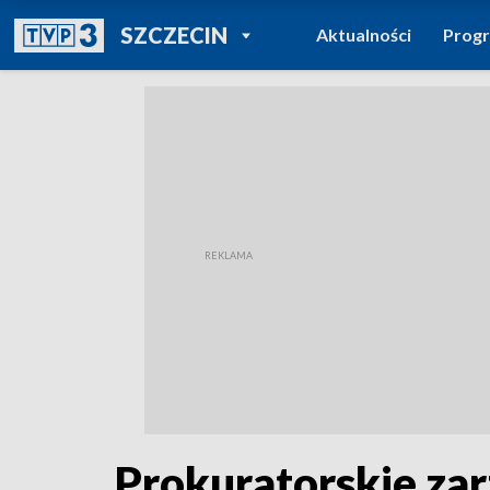
POWRÓT DO
SZCZECIN
Aktualności
Prog
TVP REGIONY
Prokuratorskie zar