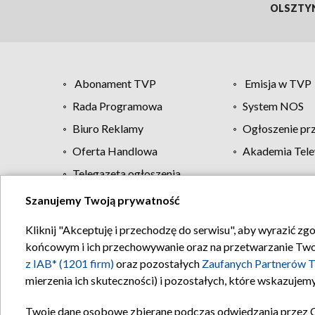
OLSZTY
Abonament TVP
Emisja w TVP
Rada Programowa
System NOS
Biuro Reklamy
Ogłoszenie pr
Oferta Handlowa
Akademia Tele
Telegazeta ogłoszenia
Szanujemy Twoją prywatność
Regulamin TVP
Kliknij "Akceptuję i przechodzę do serwisu", aby wyrazić zg
końcowym i ich przechowywanie oraz na przetwarzanie Twoich
z IAB* (1201 firm)
oraz pozostałych
Zaufanych Partnerów T
mierzenia ich skuteczności) i pozostałych, które wskazujemy
Twoje dane osobowe zbierane podczas odwiedzania przez 