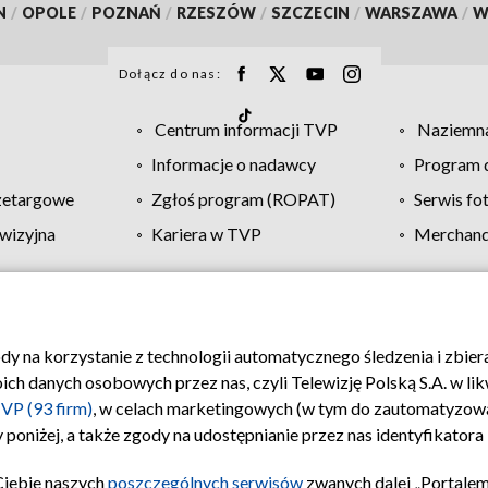
N
/
OPOLE
/
POZNAŃ
/
RZESZÓW
/
SZCZECIN
/
WARSZAWA
/
W
Dołącz do nas:
Centrum informacji TVP
Naziemna
Informacje o nadawcy
Program d
zetargowe
Zgłoś program (ROPAT)
Serwis fo
wizyjna
Kariera w TVP
Merchandi
Polityka prywatności
Moje zgody
Pomoc
Biuro re
ody na korzystanie z technologii automatycznego śledzenia i zbie
 danych osobowych przez nas, czyli Telewizję Polską S.A. w likw
VP (93 firm)
, w celach marketingowych (w tym do zautomatyzow
 poniżej, a także zgody na udostępnianie przez nas identyfikator
Ciebie naszych
poszczególnych serwisów
zwanych dalej „Portalem