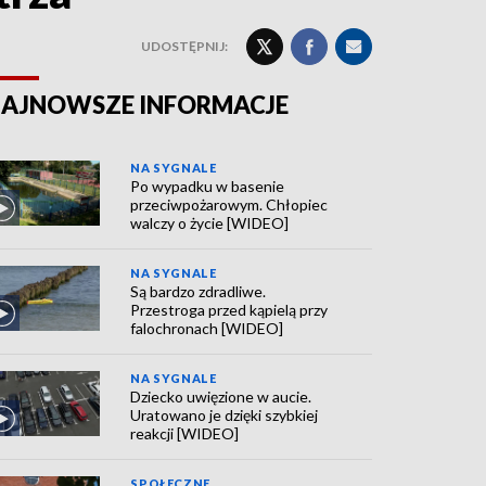
UDOSTĘPNIJ:
AJNOWSZE INFORMACJE
NA SYGNALE
Po wypadku w basenie
przeciwpożarowym. Chłopiec
walczy o życie [WIDEO]
NA SYGNALE
Są bardzo zdradliwe.
Przestroga przed kąpielą przy
falochronach [WIDEO]
NA SYGNALE
Dziecko uwięzione w aucie.
Uratowano je dzięki szybkiej
reakcji [WIDEO]
SPOŁECZNE