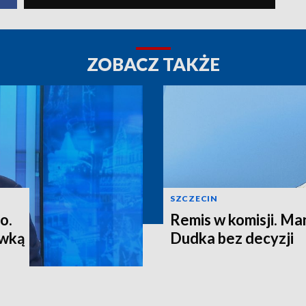
ZOBACZ TAKŻE
SZCZECIN
o.
Remis w komisji. M
ewką
Dudka bez decyzji