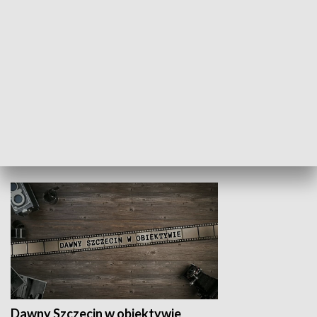
Z indeksem w ręku
Droga po suk
HISTORIA
Dawny Szczecin w obiektywie