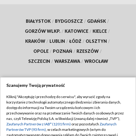
BIAŁYSTOK
/
BYDGOSZCZ
/
GDAŃSK
/
GORZÓW WLKP.
/
KATOWICE
/
KIELCE
/
KRAKÓW
/
LUBLIN
/
ŁÓDŹ
/
OLSZTYN
/
OPOLE
/
POZNAŃ
/
RZESZÓW
/
SZCZECIN
/
WARSZAWA
/
WROCŁAW
Szanujemy Twoją prywatność
Dołącz do nas:
Kliknij "Akceptuję i przechodzę do serwisu", aby wyrazić zgody na
korzystanie z technologii automatycznego śledzenia i zbierania danych,
TVP
dostęp do informacji na Twoim urządzeniu końcowym i ich
Abonament TVP
przechowywanie oraz na przetwarzanie Twoich danych osobowych przez
Regulamin TVP
nas, czyli Telewizję Polską S.A. w likwidacji (zwaną dalej również „TVP”),
Emisja w TVP
Polityka prywatności
Zaufanych Partnerów z IAB* (1201 firm)
oraz pozostałych
Zaufanych
Partnerów TVP (93 firm)
, w celach marketingowych (w tym do
Centrum informacji TVP
Moje zgody
zautomatyzowanego dopasowania reklam do Twoich zainteresowań i