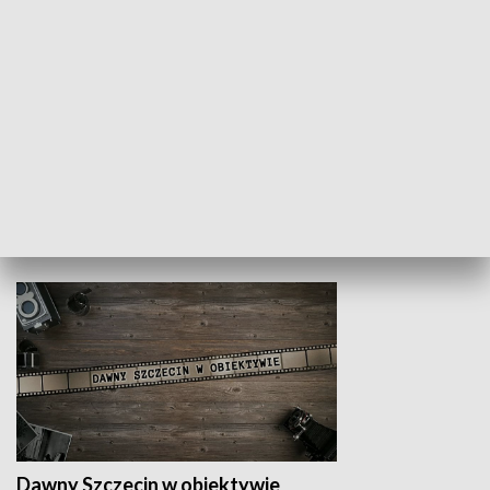
Z indeksem w ręku
Droga po suk
HISTORIA
Dawny Szczecin w obiektywie