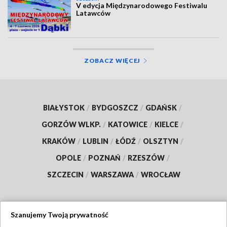
V edycja Międzynarodowego Festiwalu
Latawców
ZOBACZ WIĘCEJ
BIAŁYSTOK
/
BYDGOSZCZ
/
GDAŃSK
/
GORZÓW WLKP.
/
KATOWICE
/
KIELCE
/
KRAKÓW
/
LUBLIN
/
ŁÓDŹ
/
OLSZTYN
/
OPOLE
/
POZNAŃ
/
RZESZÓW
/
SZCZECIN
/
WARSZAWA
/
WROCŁAW
Szanujemy Twoją prywatność
Dołącz do nas: