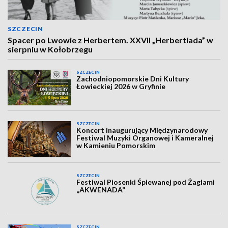
SZCZECIN
Spacer po Lwowie z Herbertem. XXVII „Herbertiada” w
sierpniu w Kołobrzegu
SZCZECIN
Zachodniopomorskie Dni Kultury
Łowieckiej 2026 w Gryfinie
SZCZECIN
Koncert inaugurujący Międzynarodowy
Festiwal Muzyki Organowej i Kameralnej
w Kamieniu Pomorskim
SZCZECIN
Festiwal Piosenki Śpiewanej pod Żaglami
„AKWENADA”
SZCZECIN