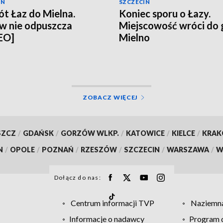
IN
SZCZECIN
t Łaz do Mielna.
Koniec sporu o Łazy.
w nie odpuszcza
Miejscowość wróci do
EO]
Mielno
ZOBACZ WIĘCEJ
SZCZ
/
GDAŃSK
/
GORZÓW WLKP.
/
KATOWICE
/
KIELCE
/
KRA
N
/
OPOLE
/
POZNAŃ
/
RZESZÓW
/
SZCZECIN
/
WARSZAWA
/
W
Dołącz do nas:
Centrum informacji TVP
Naziemna
Informacje o nadawcy
Program d