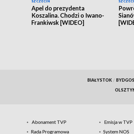
SZCZECIN
SZCZEC
Apel do prezydenta
Powró
Koszalina. Chodzi o Iwano-
Sianó
Frankiwsk [WIDEO]
[WID
BIAŁYSTOK
/
BYDGO
OLSZTY
Abonament TVP
Emisja w TVP
Rada Programowa
System NOS