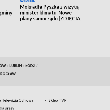
SZCZECIN
Mokradła Pyszka z wizytą
 gminy
minister klimatu. Nowe
plany samorządu [ZDJĘCIA,
WIDEO]
KÓW
/
LUBLIN
/
ŁÓDŹ
/
ROCŁAW
 Telewizja Cyfrowa
Sklep TVP
la prasy