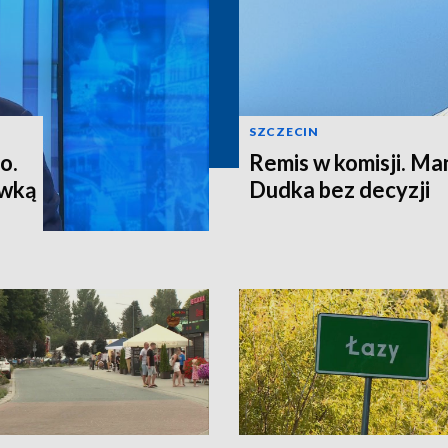
SZCZECIN
o.
Remis w komisji. M
ewką
Dudka bez decyzji