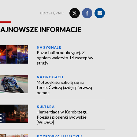
UDOSTĘPNIJ:
AJNOWSZE INFORMACJE
NA SYGNALE
Pożar hali produkcyjnej. Z
ogniem walczyło 16 zastępów
straży
NA DROGACH
Motocykliści szkolą się na
torze. Ćwiczą jazdę i pierwszą
pomoc
KULTURA
Herbertiada w Kołobrzegu.
Poezja i piosenki lwowskie
[WIDEO]
ROZRYWKA I LIFESTYLE