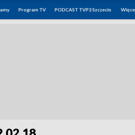
ramy
Program TV
PODCAST TVP3 Szczecin
Więce
2.02.18