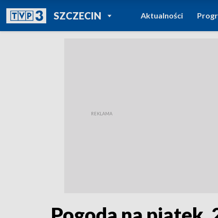
POWRÓT DO
SZCZECIN
Aktualności
Prog
TVP REGIONY
Pogoda na piątek, 