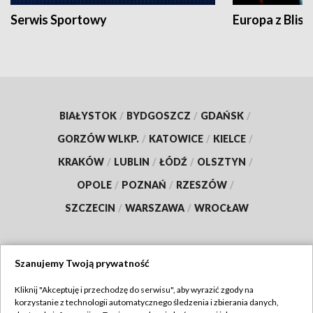
Serwis Sportowy
Europa z Blisk
BIAŁYSTOK
/
BYDGOSZCZ
/
GDAŃSK
/
GORZÓW WLKP.
/
KATOWICE
/
KIELCE
/
KRAKÓW
/
LUBLIN
/
ŁÓDŹ
/
OLSZTYN
/
OPOLE
/
POZNAŃ
/
RZESZÓW
/
SZCZECIN
/
WARSZAWA
/
WROCŁAW
Szanujemy Twoją prywatność
Dołącz do nas:
Kliknij "Akceptuję i przechodzę do serwisu", aby wyrazić zgody na
korzystanie z technologii automatycznego śledzenia i zbierania danych,
TVP