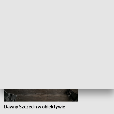
Z indeksem w ręku
Droga po suk
HISTORIA
Dawny Szczecin w obiektywie