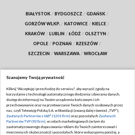
BIAŁYSTOK
/
BYDGOSZCZ
/
GDAŃSK
/
GORZÓW WLKP.
/
KATOWICE
/
KIELCE
/
KRAKÓW
/
LUBLIN
/
ŁÓDŹ
/
OLSZTYN
/
OPOLE
/
POZNAŃ
/
RZESZÓW
/
SZCZECIN
/
WARSZAWA
/
WROCŁAW
Szanujemy Twoją prywatność
Dołącz do nas:
Kliknij "Akceptuję i przechodzę do serwisu", aby wyrazić zgody na
korzystanie z technologii automatycznego śledzenia i zbierania danych,
TVP
dostęp do informacji na Twoim urządzeniu końcowym i ich
Abonament TVP
przechowywanie oraz na przetwarzanie Twoich danych osobowych przez
Regulamin TVP
nas, czyli Telewizję Polską S.A. w likwidacji (zwaną dalej również „TVP”),
Emisja w TVP
Polityka prywatności
Zaufanych Partnerów z IAB* (1201 firm)
oraz pozostałych
Zaufanych
Partnerów TVP (93 firm)
, w celach marketingowych (w tym do
Centrum informacji TVP
Moje zgody
zautomatyzowanego dopasowania reklam do Twoich zainteresowań i
mierzenia ich skuteczności) i pozostałych, które wskazujemy poniżej, a
Naziemna Telewizja Cyfrowa