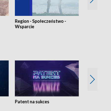
Region - Społeczeństwo -
Bez Barier
Wsparcie
Patent na sukces
Rolnictwo w 