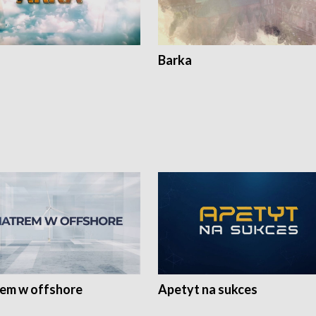
Barka
rem w offshore
Apetyt na sukces