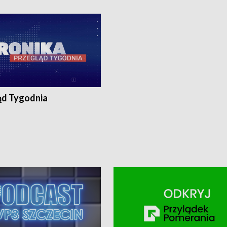
ronika@tvp.pl.
e-mail: kronika@tvp.pl.
ąd Tygodnia