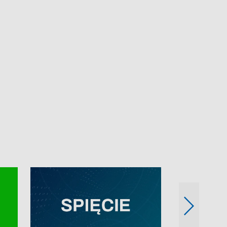
e-mail: kronika@tvp.pl.
e-mail: kronika@t