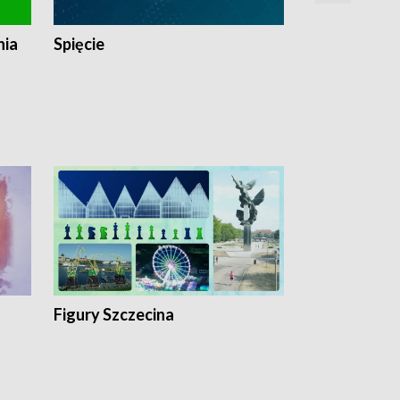
nia
Spięcie
Niedziałkow
Figury Szczecina