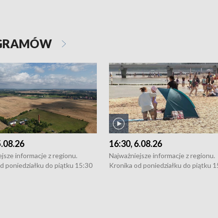
OGRAMÓW
5.08.26
16:30, 6.08.26
jsze informacje z regionu.
Najważniejsze informacje z regionu.
d poniedziałku do piątku 15:30
Kronika od poniedziałku do piątku 1
16:30 (+ rozmowa), 18:30, 21:30.
(flesz), 16:30 (+ rozmowa), 18:30, 21
y i święta 15:30 i 16:30
W weekendy i święta 15:30 i 16:30
8:30 i 21:30. Dziennikarze czekają
(flesz), 18:30 i 21:30. Dziennikarze c
a zgłoszenia: Szczecin - tel. 91-
na Państwa zgłoszenia: Szczecin - te
0, Koszalin - tel. 94-34-50-054,
4 8-10-400, Koszalin - tel. 94-34-50