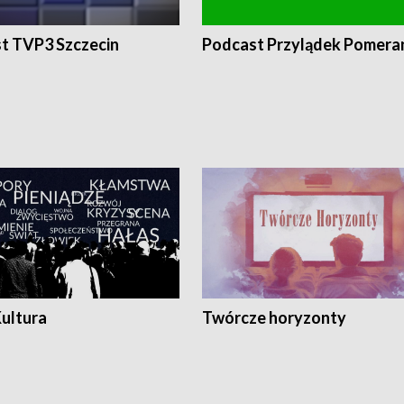
t TVP3 Szczecin
Podcast Przylądek Pomera
Kultura
Twórcze horyzonty