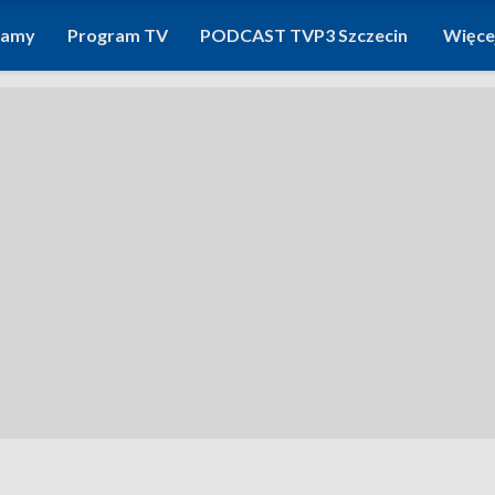
ramy
Program TV
PODCAST TVP3 Szczecin
Więce