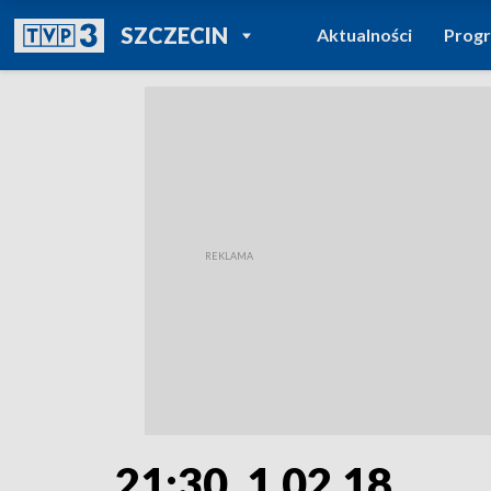
POWRÓT DO
SZCZECIN
Aktualności
Prog
TVP REGIONY
21:30, 1.02.18