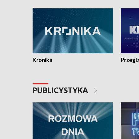
e-mail: kronika@tvp.pl.
e-mail: k
Kronika
Przegl
PUBLICYSTYKA