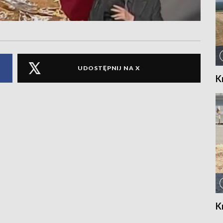
UDOSTĘPNIJ NA X
K
K