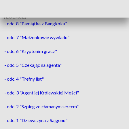
Narodowi Polskiemu w Szczecinie.
[ZOBACZ]
- odc. 8 "Pamiątka z Bangkoku"
- odc. 7 "Małżonkowie wywiadu"
- odc. 6 "Kryptonim gracz"
- odc. 5 "Czekając na agenta"
- odc. 4 "Trefny list"
- odc. 3 "Agent jej Królewskiej Mości"
- odc. 2 "Szpieg ze złamanym sercem"
- odc. 1 "Dziewczyna z Sajgonu"