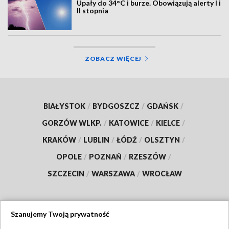
Upały do 34°C i burze. Obowiązują alerty I i
II stopnia
ZOBACZ WIĘCEJ
BIAŁYSTOK
/
BYDGOSZCZ
/
GDAŃSK
/
GORZÓW WLKP.
/
KATOWICE
/
KIELCE
/
KRAKÓW
/
LUBLIN
/
ŁÓDŹ
/
OLSZTYN
/
OPOLE
/
POZNAŃ
/
RZESZÓW
/
SZCZECIN
/
WARSZAWA
/
WROCŁAW
Szanujemy Twoją prywatność
Dołącz do nas: