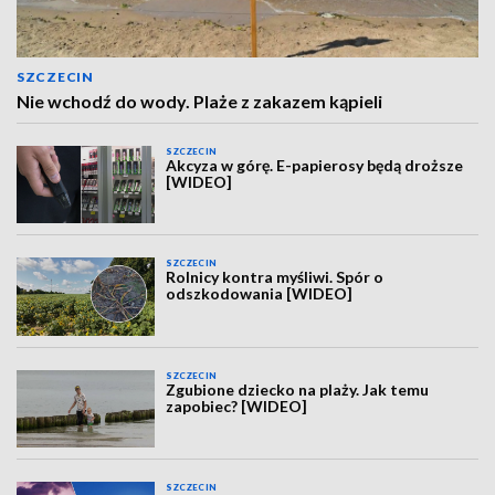
SZCZECIN
Nie wchodź do wody. Plaże z zakazem kąpieli
SZCZECIN
Akcyza w górę. E-papierosy będą droższe
[WIDEO]
SZCZECIN
Rolnicy kontra myśliwi. Spór o
odszkodowania [WIDEO]
SZCZECIN
Zgubione dziecko na plaży. Jak temu
zapobiec? [WIDEO]
SZCZECIN