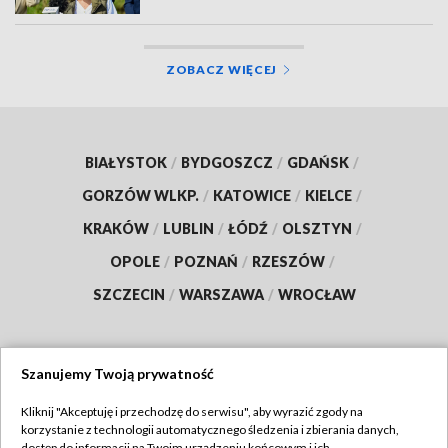
ZOBACZ WIĘCEJ
BIAŁYSTOK
/
BYDGOSZCZ
/
GDAŃSK
/
GORZÓW WLKP.
/
KATOWICE
/
KIELCE
/
KRAKÓW
/
LUBLIN
/
ŁÓDŹ
/
OLSZTYN
/
OPOLE
/
POZNAŃ
/
RZESZÓW
/
SZCZECIN
/
WARSZAWA
/
WROCŁAW
Szanujemy Twoją prywatność
Dołącz do nas:
Kliknij "Akceptuję i przechodzę do serwisu", aby wyrazić zgody na
korzystanie z technologii automatycznego śledzenia i zbierania danych,
TVP
dostęp do informacji na Twoim urządzeniu końcowym i ich