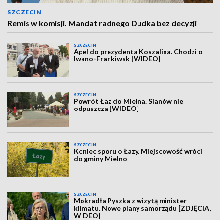
SZCZECIN
Remis w komisji. Mandat radnego Dudka bez decyzji
SZCZECIN
Apel do prezydenta Koszalina. Chodzi o
Iwano-Frankiwsk [WIDEO]
SZCZECIN
Powrót Łaz do Mielna. Sianów nie
odpuszcza [WIDEO]
SZCZECIN
Koniec sporu o Łazy. Miejscowość wróci
do gminy Mielno
SZCZECIN
Mokradła Pyszka z wizytą minister
klimatu. Nowe plany samorządu [ZDJĘCIA,
WIDEO]