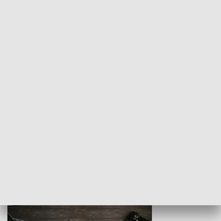
Z indeksem w ręku
Droga po suk
HISTORIA