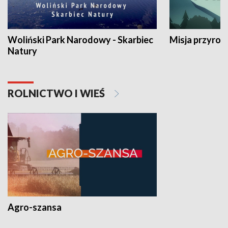
Woliński Park Narodowy - Skarbiec
Misja przyrod
Natury
ROLNICTWO I WIEŚ
Agro-szansa