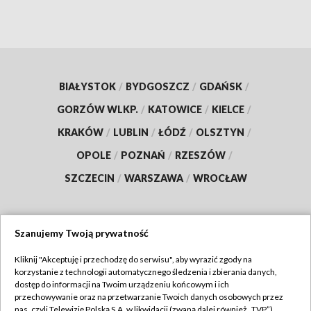
BIAŁYSTOK
/
BYDGOSZCZ
/
GDAŃSK
/
GORZÓW WLKP.
/
KATOWICE
/
KIELCE
/
KRAKÓW
/
LUBLIN
/
ŁÓDŹ
/
OLSZTYN
/
OPOLE
/
POZNAŃ
/
RZESZÓW
/
SZCZECIN
/
WARSZAWA
/
WROCŁAW
Szanujemy Twoją prywatność
Dołącz do nas:
Kliknij "Akceptuję i przechodzę do serwisu", aby wyrazić zgody na
korzystanie z technologii automatycznego śledzenia i zbierania danych,
TVP
dostęp do informacji na Twoim urządzeniu końcowym i ich
Abonament TVP
przechowywanie oraz na przetwarzanie Twoich danych osobowych przez
Regulamin TVP
nas, czyli Telewizję Polską S.A. w likwidacji (zwaną dalej również „TVP”),