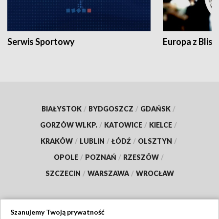
Serwis Sportowy
Europa z Blisk
BIAŁYSTOK
/
BYDGOSZCZ
/
GDAŃSK
/
GORZÓW WLKP.
/
KATOWICE
/
KIELCE
/
KRAKÓW
/
LUBLIN
/
ŁÓDŹ
/
OLSZTYN
/
OPOLE
/
POZNAŃ
/
RZESZÓW
/
SZCZECIN
/
WARSZAWA
/
WROCŁAW
Szanujemy Twoją prywatność