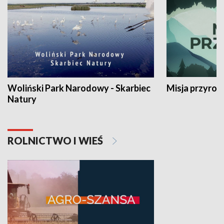
Woliński Park Narodowy - Skarbiec
Misja przyrod
Natury
ROLNICTWO I WIEŚ