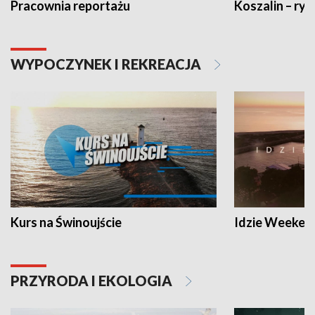
Pracownia reportażu
Koszalin – ryt
WYPOCZYNEK I REKREACJA
Kurs na Świnoujście
Idzie Weeken
PRZYRODA I EKOLOGIA