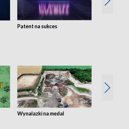
Patent na sukces
Rolnictwo w 
Wynalazki na medal
Era Seniora