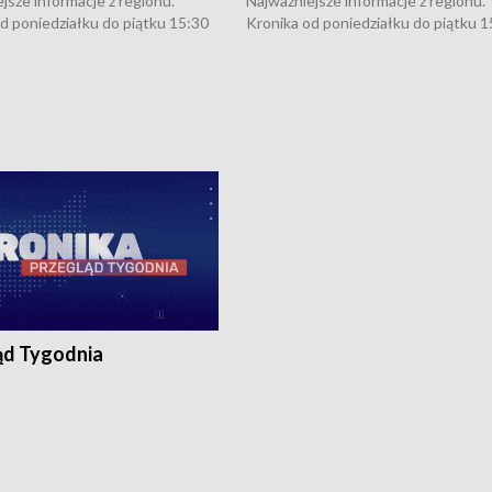
jsze informacje z regionu.
Najważniejsze informacje z regionu.
d poniedziałku do piątku 15:30
Kronika od poniedziałku do piątku 1
16:30 (+ rozmowa), 18:30, 21:30.
(flesz), 16:30 (+ rozmowa), 18:30, 21
y i święta 15:30 i 16:30
W weekendy i święta 15:30 i 16:30
8:30 i 21:30. Dziennikarze czekają
(flesz), 18:30 i 21:30. Dziennikarze c
a zgłoszenia: Szczecin - tel. 91-
na Państwa zgłoszenia: Szczecin - te
0, Koszalin - tel. 94-34-50-054,
4 8-10-400, Koszalin - tel. 94-34-50
ronika@tvp.pl.
e-mail: kronika@tvp.pl.
ąd Tygodnia