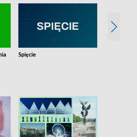
nia
Spięcie
Niedziałkow