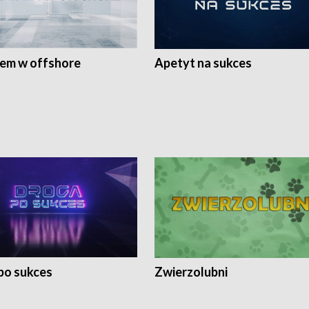
rem w offshore
Apetyt na sukces
po sukces
Zwierzolubni