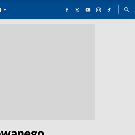
j
rowanego