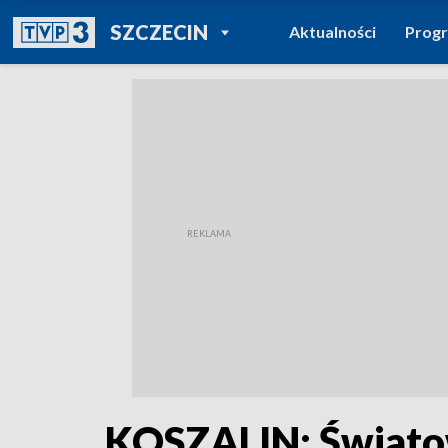
POWRÓT DO
SZCZECIN
Aktualności
Prog
TVP REGIONY
KOSZALIN: Świato