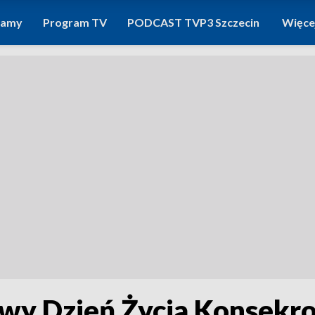
ramy
Program TV
PODCAST TVP3 Szczecin
Więce
wy Dzień Życia Konsek