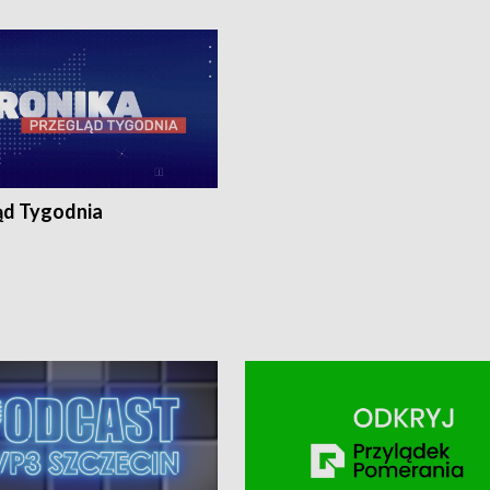
ronika@tvp.pl.
e-mail: kronika@tvp.pl.
ąd Tygodnia