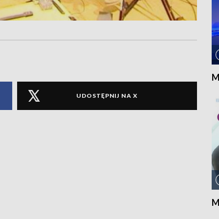
M
UDOSTĘPNIJ NA X
M