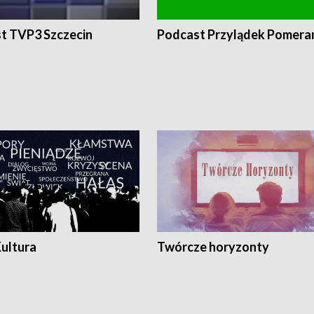
t TVP3 Szczecin
Podcast Przylądek Pomera
Kultura
Twórcze horyzonty