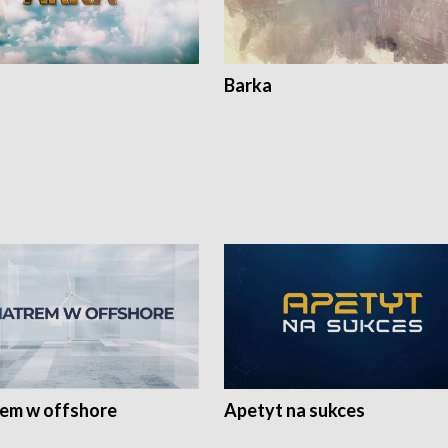
Barka
rem w offshore
Apetyt na sukces