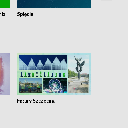
nia
Spięcie
Niedziałkow
Figury Szczecina