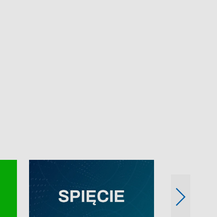
e-mail: kronika@tvp.pl.
e-mail: kronika@t