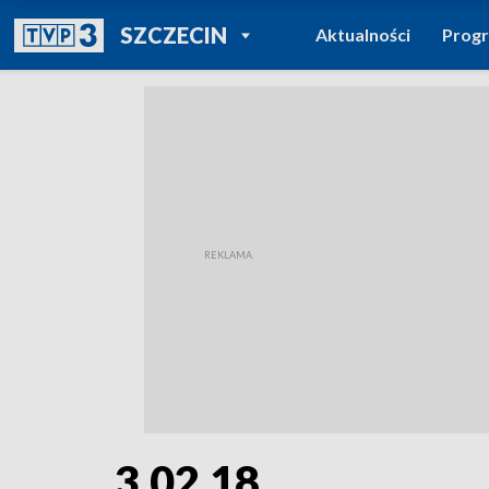
POWRÓT DO
SZCZECIN
Aktualności
Prog
TVP REGIONY
3.02.18