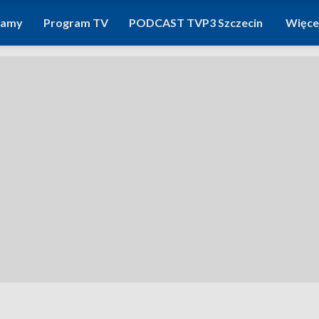
ramy
Program TV
PODCAST TVP3 Szczecin
Więce