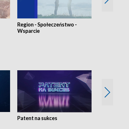
Region - Społeczeństwo -
Bez Barier
Wsparcie
Patent na sukces
Rolnictwo w 