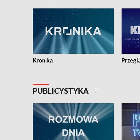
e-mail: kronika@tvp.pl.
e-mail: k
Kronika
Przegl
PUBLICYSTYKA