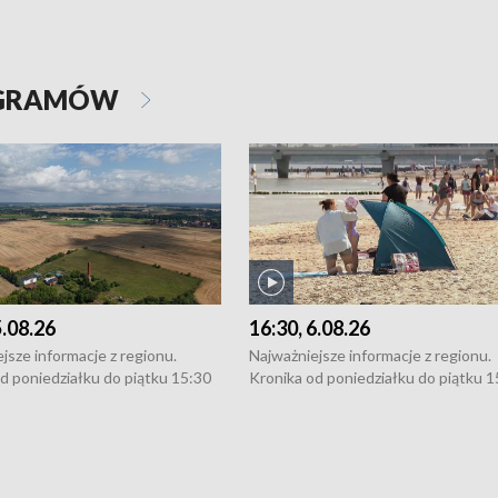
OGRAMÓW
5.08.26
16:30, 6.08.26
jsze informacje z regionu.
Najważniejsze informacje z regionu.
d poniedziałku do piątku 15:30
Kronika od poniedziałku do piątku 1
16:30 (+ rozmowa), 18:30, 21:30.
(flesz), 16:30 (+ rozmowa), 18:30, 21
y i święta 15:30 i 16:30
W weekendy i święta 15:30 i 16:30
8:30 i 21:30. Dziennikarze czekają
(flesz), 18:30 i 21:30. Dziennikarze c
a zgłoszenia: Szczecin - tel. 91-
na Państwa zgłoszenia: Szczecin - te
0, Koszalin - tel. 94-34-50-054,
4 8-10-400, Koszalin - tel. 94-34-50