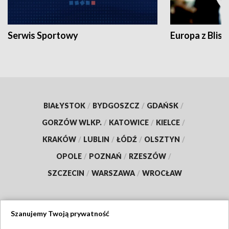
Serwis Sportowy
Europa z Blisk
BIAŁYSTOK
/
BYDGOSZCZ
/
GDAŃSK
/
GORZÓW WLKP.
/
KATOWICE
/
KIELCE
/
KRAKÓW
/
LUBLIN
/
ŁÓDŹ
/
OLSZTYN
/
OPOLE
/
POZNAŃ
/
RZESZÓW
/
SZCZECIN
/
WARSZAWA
/
WROCŁAW
Szanujemy Twoją prywatność
Dołącz do nas: