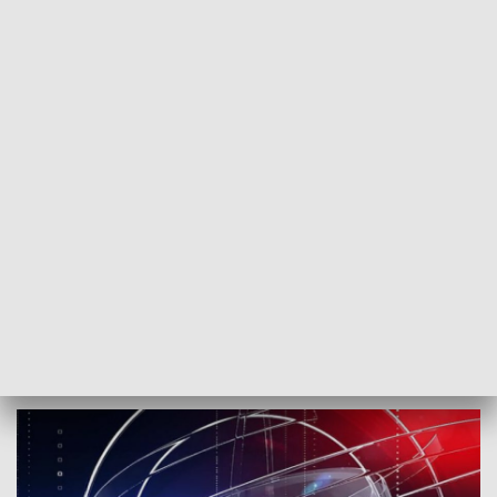
POWRÓT DO
SZCZECIN
TVP REGIONY
Rozpocząć dzień od TVP3 Szczecin
2018-02-04
MJ