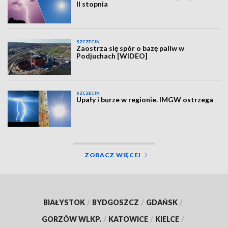
II stopnia
SZCZECIN
Zaostrza się spór o bazę paliw w
Podjuchach [WIDEO]
SZCZECIN
Upały i burze w regionie. IMGW ostrzega
ZOBACZ WIĘCEJ
BIAŁYSTOK
/
BYDGOSZCZ
/
GDAŃSK
/
GORZÓW WLKP.
/
KATOWICE
/
KIELCE
/