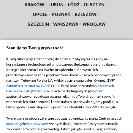
KRAKÓW
/
LUBLIN
/
ŁÓDŹ
/
OLSZTYN
/
OPOLE
/
POZNAŃ
/
RZESZÓW
/
SZCZECIN
/
WARSZAWA
/
WROCŁAW
Szanujemy Twoją prywatność
Dołącz do nas:
Kliknij "Akceptuję i przechodzę do serwisu", aby wyrazić zgody na
korzystanie z technologii automatycznego śledzenia i zbierania danych,
TVP
dostęp do informacji na Twoim urządzeniu końcowym i ich
Abonament TVP
przechowywanie oraz na przetwarzanie Twoich danych osobowych przez
Regulamin TVP
nas, czyli Telewizję Polską S.A. w likwidacji (zwaną dalej również „TVP”),
Emisja w TVP
Polityka prywatności
Zaufanych Partnerów z IAB* (1201 firm)
oraz pozostałych
Zaufanych
Partnerów TVP (93 firm)
, w celach marketingowych (w tym do
Centrum informacji TVP
Moje zgody
zautomatyzowanego dopasowania reklam do Twoich zainteresowań i
mierzenia ich skuteczności) i pozostałych, które wskazujemy poniżej, a
Naziemna Telewizja Cyfrowa
Pomoc
także zgody na udostępnianie przez nas identyfikatora PPID do Google.
Sklep TVP
Biuro reklamy
Twoje dane osobowe zbierane podczas odwiedzania przez Ciebie naszych
Rada Programowa
Kontakt
poszczególnych serwisów
zwanych dalej „Portalem”, w tym informacje
zapisywane za pomocą technologii takich jak: pliki cookie, sygnalizatory
System NOS