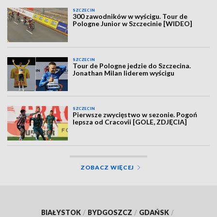
SZCZECIN
300 zawodników w wyścigu. Tour de
Pologne Junior w Szczecinie [WIDEO]
SZCZECIN
Tour de Pologne jedzie do Szczecina.
Jonathan Milan liderem wyścigu
SZCZECIN
Pierwsze zwycięstwo w sezonie. Pogoń
lepsza od Cracovii [GOLE, ZDJĘCIA]
ZOBACZ WIĘCEJ
BIAŁYSTOK
/
BYDGOSZCZ
/
GDAŃSK
/