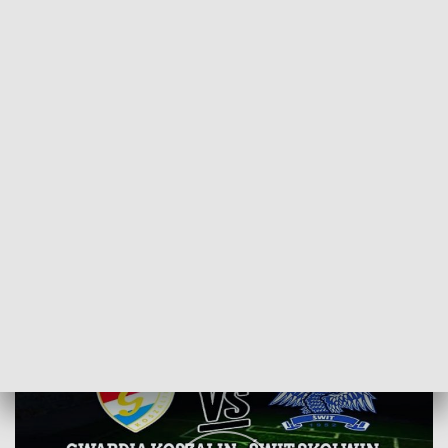
POWRÓT DO
SZCZECIN
TVP REGIONY
Gwardia wygrywa sparing ze Świtem
2018-02-04
Krzysztof Dziedzic/MJ