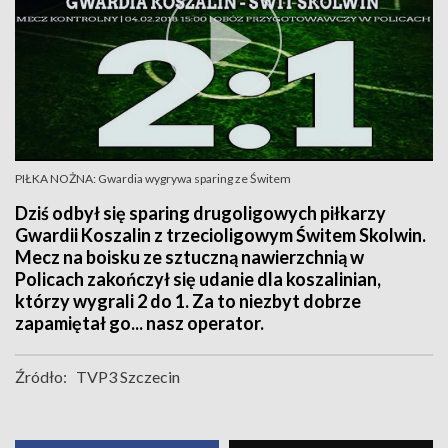
PIŁKA NOŻNA: Gwardia wygrywa sparing ze Świtem
Dziś odbył się sparing drugoligowych piłkarzy
Gwardii Koszalin z trzecioligowym Świtem Skolwin.
Mecz na boisku ze sztuczną nawierzchnią w
Policach zakończył się udanie dla koszalinian,
którzy wygrali 2 do 1. Za to niezbyt dobrze
zapamiętał go... nasz operator.
Źródło:
TVP3 Szczecin