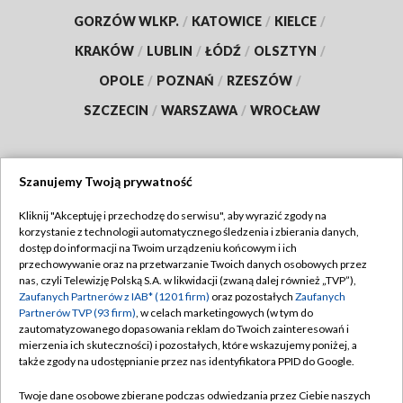
GORZÓW WLKP.
/
KATOWICE
/
KIELCE
/
KRAKÓW
/
LUBLIN
/
ŁÓDŹ
/
OLSZTYN
/
OPOLE
/
POZNAŃ
/
RZESZÓW
/
SZCZECIN
/
WARSZAWA
/
WROCŁAW
Szanujemy Twoją prywatność
Dołącz do nas:
Kliknij "Akceptuję i przechodzę do serwisu", aby wyrazić zgody na
korzystanie z technologii automatycznego śledzenia i zbierania danych,
TVP
dostęp do informacji na Twoim urządzeniu końcowym i ich
Abonament TVP
przechowywanie oraz na przetwarzanie Twoich danych osobowych przez
Regulamin TVP
nas, czyli Telewizję Polską S.A. w likwidacji (zwaną dalej również „TVP”),
Emisja w TVP
Polityka prywatności
Zaufanych Partnerów z IAB* (1201 firm)
oraz pozostałych
Zaufanych
Partnerów TVP (93 firm)
, w celach marketingowych (w tym do
Centrum informacji TVP
Moje zgody
zautomatyzowanego dopasowania reklam do Twoich zainteresowań i
mierzenia ich skuteczności) i pozostałych, które wskazujemy poniżej, a
Naziemna Telewizja Cyfrowa
Pomoc
także zgody na udostępnianie przez nas identyfikatora PPID do Google.
Sklep TVP
Biuro reklamy
Twoje dane osobowe zbierane podczas odwiedzania przez Ciebie naszych