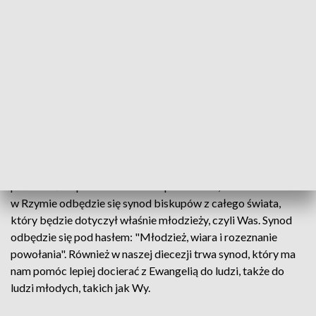
wszystkie e-maile.
Poniżej publikujemy treść listu ordynariusza diecezji
koszalińsko-kołobrzeskiej do młodzieży:
Kochani Młodzi Przyjaciele!
Wiecie, że bardzo zależy mi na Waszym głosie. Niektórzy z
Was piszą do mnie e-maile, które z uwagą czytam i do
których często nawiązuję w spotkaniach z Wami.
Nadszedł szczególny czas, kiedy jeszcze uważniej chcę Was
posłuchać. Papież Franciszek zapowiedział, że w roku 2018
w Rzymie odbędzie się synod biskupów z całego świata,
który będzie dotyczył właśnie młodzieży, czyli Was. Synod
odbędzie się pod hasłem: "Młodzież, wiara i rozeznanie
powołania". Również w naszej diecezji trwa synod, który ma
nam pomóc lepiej docierać z Ewangelią do ludzi, także do
ludzi młodych, takich jak Wy.