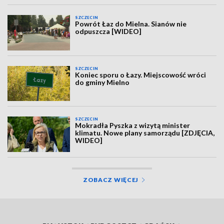
SZCZECIN
Powrót Łaz do Mielna. Sianów nie
odpuszcza [WIDEO]
SZCZECIN
Koniec sporu o Łazy. Miejscowość wróci
do gminy Mielno
SZCZECIN
Mokradła Pyszka z wizytą minister
klimatu. Nowe plany samorządu [ZDJĘCIA,
WIDEO]
ZOBACZ WIĘCEJ