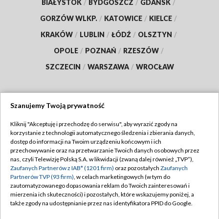
BIAŁYSTOK
/
BYDGOSZCZ
/
GDAŃSK
/
GORZÓW WLKP.
/
KATOWICE
/
KIELCE
/
KRAKÓW
/
LUBLIN
/
ŁÓDŹ
/
OLSZTYN
/
OPOLE
/
POZNAŃ
/
RZESZÓW
/
SZCZECIN
/
WARSZAWA
/
WROCŁAW
Szanujemy Twoją prywatność
Dołącz do nas:
Kliknij "Akceptuję i przechodzę do serwisu", aby wyrazić zgody na
korzystanie z technologii automatycznego śledzenia i zbierania danych,
TVP
dostęp do informacji na Twoim urządzeniu końcowym i ich
Abonament TVP
przechowywanie oraz na przetwarzanie Twoich danych osobowych przez
Regulamin TVP
nas, czyli Telewizję Polską S.A. w likwidacji (zwaną dalej również „TVP”),
Emisja w TVP
Polityka prywatności
Zaufanych Partnerów z IAB* (1201 firm)
oraz pozostałych
Zaufanych
Partnerów TVP (93 firm)
, w celach marketingowych (w tym do
Centrum informacji TVP
Moje zgody
zautomatyzowanego dopasowania reklam do Twoich zainteresowań i
mierzenia ich skuteczności) i pozostałych, które wskazujemy poniżej, a
Naziemna Telewizja Cyfrowa
Pomoc
także zgody na udostępnianie przez nas identyfikatora PPID do Google.
Sklep TVP
Biuro reklamy