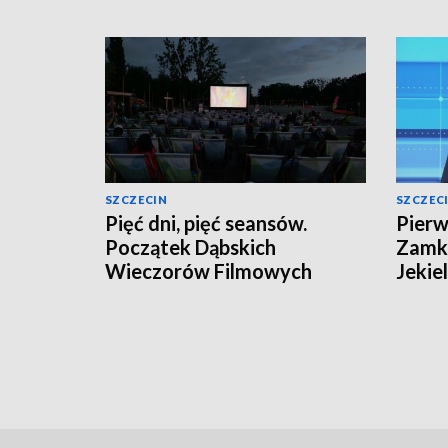
SZCZECIN
SZCZEC
Pięć dni, pięć seansów.
Pierw
Początek Dąbskich
Zamki
Wieczorów Filmowych
Jekie