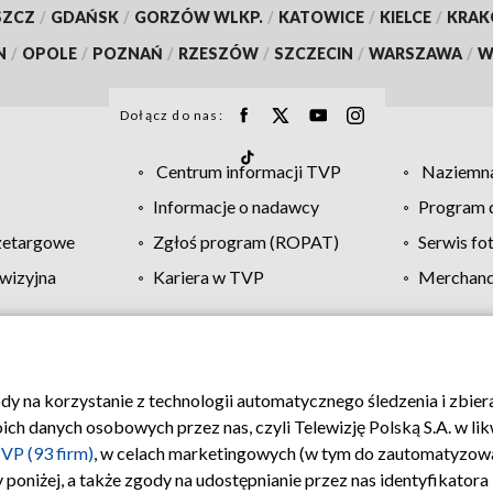
SZCZ
/
GDAŃSK
/
GORZÓW WLKP.
/
KATOWICE
/
KIELCE
/
KRA
N
/
OPOLE
/
POZNAŃ
/
RZESZÓW
/
SZCZECIN
/
WARSZAWA
/
W
Dołącz do nas:
Centrum informacji TVP
Naziemna
Informacje o nadawcy
Program d
zetargowe
Zgłoś program (ROPAT)
Serwis fo
wizyjna
Kariera w TVP
Merchandi
Polityka prywatności
Moje zgody
Pomoc
Biuro re
ody na korzystanie z technologii automatycznego śledzenia i zbie
 danych osobowych przez nas, czyli Telewizję Polską S.A. w likw
VP (93 firm)
, w celach marketingowych (w tym do zautomatyzow
 poniżej, a także zgody na udostępnianie przez nas identyfikator