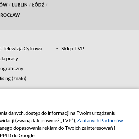
KÓW
/
LUBLIN
/
ŁÓDŹ
/
ROCŁAW
 Telewizja Cyfrowa
Sklep TVP
la prasy
tograficzny
sing (znaki)
klamy
Kontakt
rania danych, dostęp do informacji na Twoim urządzeniu
idacji (zwaną dalej również „TVP”),
Zaufanych Partnerów
anego dopasowania reklam do Twoich zainteresowań i
a PPID do Google.