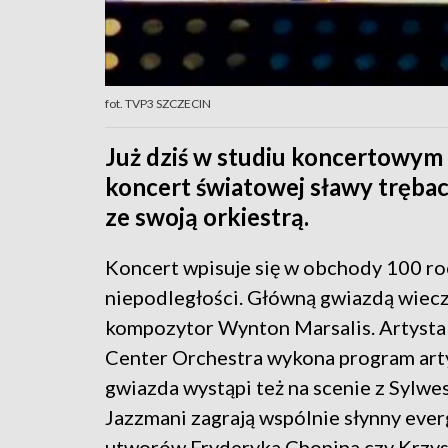
fot. TVP3 SZCZECIN
Już dziś w studiu koncertowym 
koncert światowej sławy tręba
ze swoją orkiestrą.
Koncert wpisuje się w obchody 100 ro
niepodległości. Główną gwiazdą wiecz
kompozytor Wynton Marsalis. Artysta 
Center Orchestra wykona program arty
gwiazda wystąpi też na scenie z Sylw
Jazzmani zagrają wspólnie słynny ever
utworów Fryderyka Chopina czy Krzys