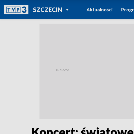
POWRÓT DO
SZCZECIN
Aktualności
Prog
TVP REGIONY
Koncert: światowe