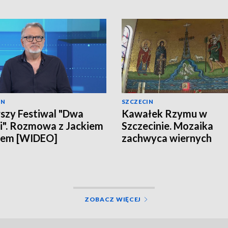
IN
SZCZECIN
szy Festiwal "Dwa
Kawałek Rzymu w
". Rozmowa z Jackiem
Szczecinie. Mozaika
lem [WIDEO]
zachwyca wiernych
[WIDEO]
ZOBACZ WIĘCEJ