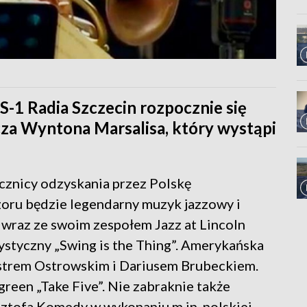
S-1 Radia Szczecin rozpocznie się
cza Wyntona Marsalisa, który wystąpi
cznicy odzyskania przez Polskę
oru będzie legendarny muzyk jazzowy i
wraz ze swoim zespołem Jazz at Lincoln
styczny „Swing is the Thing”. Amerykańska
estrem Ostrowskim i Dariusem Brubeckiem.
green „Take Five”. Nie zabraknie także
ztofa Komedy w wykonaniu m.in. polskiej