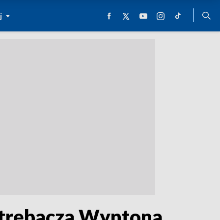
j
 trębacza Wyntona