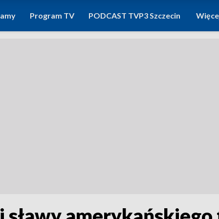
ramy
Program TV
PODCAST TVP3 Szczecin
Więce
j sławy amerykańskiego