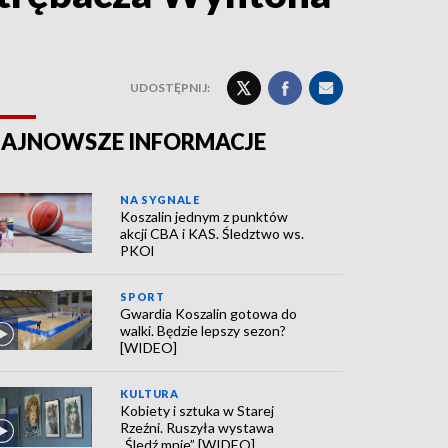
UDOSTĘPNIJ:
AJNOWSZE INFORMACJE
NA SYGNALE
Koszalin jednym z punktów
akcji CBA i KAS. Śledztwo ws.
PKOl
SPORT
Gwardia Koszalin gotowa do
walki. Będzie lepszy sezon?
[WIDEO]
KULTURA
Kobiety i sztuka w Starej
Rzeźni. Ruszyła wystawa
„Śledź mnie” [WIDEO]