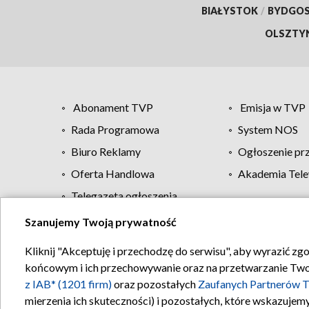
BIAŁYSTOK
/
BYDGO
OLSZTY
Abonament TVP
Emisja w TVP
Rada Programowa
System NOS
Biuro Reklamy
Ogłoszenie pr
Oferta Handlowa
Akademia Tele
Telegazeta ogłoszenia
Szanujemy Twoją prywatność
Regulamin TVP
Kliknij "Akceptuję i przechodzę do serwisu", aby wyrazić zg
końcowym i ich przechowywanie oraz na przetwarzanie Twoich
z IAB* (1201 firm)
oraz pozostałych
Zaufanych Partnerów T
mierzenia ich skuteczności) i pozostałych, które wskazujemy