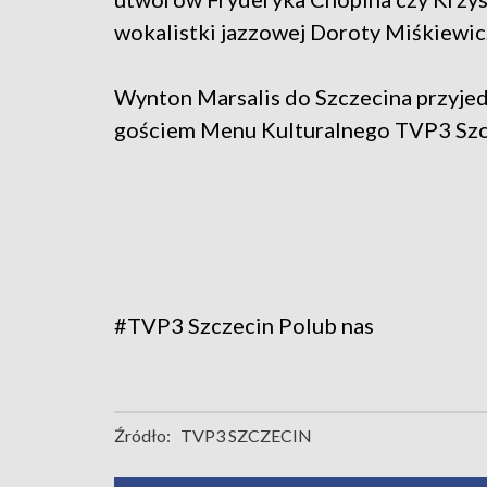
wokalistki jazzowej Doroty Miśkiewic
Wynton Marsalis do Szczecina przyjedz
gościem Menu Kulturalnego TVP3 Szcz
#TVP3 Szczecin
Polub nas
Źródło:
TVP3 SZCZECIN