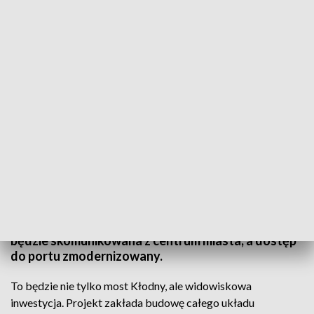
fot. TVP3 SZCZECIN
100 milionów złotych na budowę mostu Kłodnego i
dróg dojazdowych do portu. Szczecin dostanie z
Ministerstwa Inwestycji i Rozwoju prawie jedną
trzecią kwoty potrzebnej na inwestycję o wartości
350 mln zł. Dzięki niej, w 2022 roku Łasztownia
będzie skomunikowana z centrum miasta, a dostęp
do portu zmodernizowany.
To będzie nie tylko most Kłodny, ale widowiskowa
inwestycja. Projekt zakłada budowę całego układu