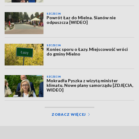
SZCZECIN
Powrót Łaz do Mielna. Sianów nie
odpuszcza [WIDEO]
SZCZECIN
Koniec sporu o Łazy. Miejscowość wróci
do gminy Mielno
SZCZECIN
Mokradła Pyszka z wizytą minister
klimatu. Nowe plany samorządu [ZDJĘCIA,
WIDEO]
ZOBACZ WIĘCEJ