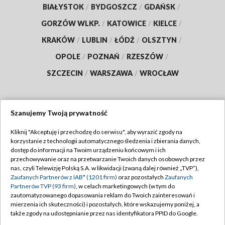
BIAŁYSTOK
/
BYDGOSZCZ
/
GDAŃSK
/
GORZÓW WLKP.
/
KATOWICE
/
KIELCE
/
KRAKÓW
/
LUBLIN
/
ŁÓDŹ
/
OLSZTYN
/
OPOLE
/
POZNAŃ
/
RZESZÓW
/
SZCZECIN
/
WARSZAWA
/
WROCŁAW
Szanujemy Twoją prywatność
Dołącz do nas:
Kliknij "Akceptuję i przechodzę do serwisu", aby wyrazić zgody na
korzystanie z technologii automatycznego śledzenia i zbierania danych,
TVP
dostęp do informacji na Twoim urządzeniu końcowym i ich
Abonament TVP
przechowywanie oraz na przetwarzanie Twoich danych osobowych przez
Regulamin TVP
nas, czyli Telewizję Polską S.A. w likwidacji (zwaną dalej również „TVP”),
Emisja w TVP
Polityka prywatności
Zaufanych Partnerów z IAB* (1201 firm)
oraz pozostałych
Zaufanych
Partnerów TVP (93 firm)
, w celach marketingowych (w tym do
Centrum informacji TVP
Moje zgody
zautomatyzowanego dopasowania reklam do Twoich zainteresowań i
mierzenia ich skuteczności) i pozostałych, które wskazujemy poniżej, a
Naziemna Telewizja Cyfrowa
Pomoc
także zgody na udostępnianie przez nas identyfikatora PPID do Google.
Sklep TVP