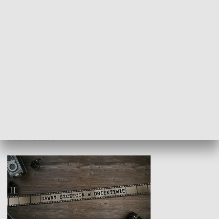
Z indeksem w ręku
Droga po suk
HISTORIA