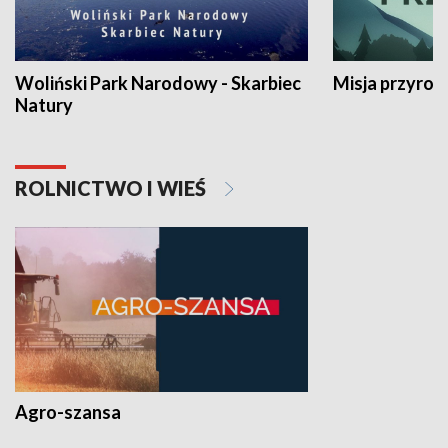
Woliński Park Narodowy - Skarbiec
Misja przyrod
Natury
ROLNICTWO I WIEŚ
Agro-szansa