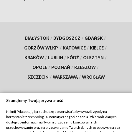
BIAŁYSTOK
/
BYDGOSZCZ
/
GDAŃSK
/
GORZÓW WLKP.
/
KATOWICE
/
KIELCE
/
KRAKÓW
/
LUBLIN
/
ŁÓDŹ
/
OLSZTYN
/
OPOLE
/
POZNAŃ
/
RZESZÓW
/
SZCZECIN
/
WARSZAWA
/
WROCŁAW
Szanujemy Twoją prywatność
Dołącz do nas:
Kliknij "Akceptuję i przechodzę do serwisu", aby wyrazić zgody na
korzystanie z technologii automatycznego śledzenia i zbierania danych,
TVP
dostęp do informacji na Twoim urządzeniu końcowym i ich
Abonament TVP
przechowywanie oraz na przetwarzanie Twoich danych osobowych przez
Regulamin TVP