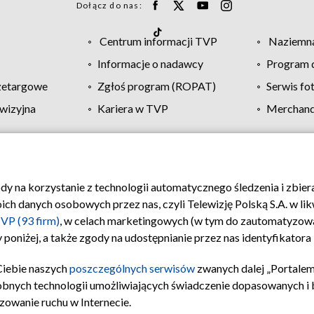
Dołącz do nas:
Centrum informacji TVP
Naziemna
Informacje o nadawcy
Program d
zetargowe
Zgłoś program (ROPAT)
Serwis fo
wizyjna
Kariera w TVP
Merchandi
Polityka prywatności
Moje zgody
Pomoc
Biuro re
ody na korzystanie z technologii automatycznego śledzenia i zbie
 danych osobowych przez nas, czyli Telewizję Polską S.A. w likw
VP (93 firm)
, w celach marketingowych (w tym do zautomatyzow
 poniżej, a także zgody na udostępnianie przez nas identyfikator
Ciebie naszych
poszczególnych serwisów
zwanych dalej „Portalem
obnych technologii umożliwiających świadczenie dopasowanych i be
zowanie ruchu w Internecie.