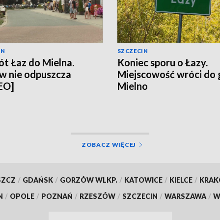
IN
SZCZECIN
t Łaz do Mielna.
Koniec sporu o Łazy.
w nie odpuszcza
Miejscowość wróci do
EO]
Mielno
ZOBACZ WIĘCEJ
SZCZ
/
GDAŃSK
/
GORZÓW WLKP.
/
KATOWICE
/
KIELCE
/
KRA
N
/
OPOLE
/
POZNAŃ
/
RZESZÓW
/
SZCZECIN
/
WARSZAWA
/
W