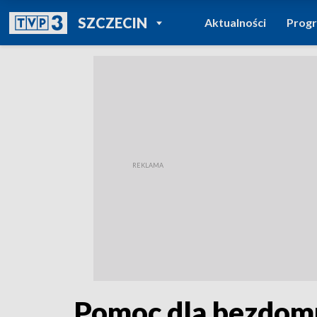
POWRÓT DO
SZCZECIN
Aktualności
Prog
TVP REGIONY
Pomoc dla bezdom