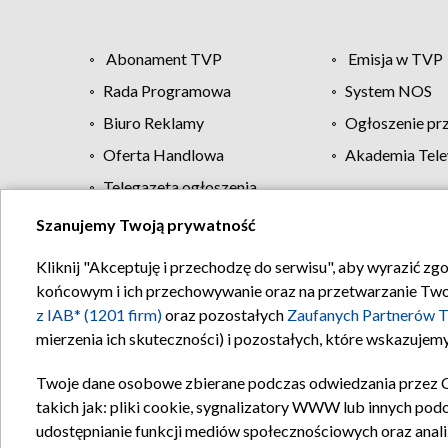
Abonament TVP
Emisja w TVP
Rada Programowa
System NOS
Biuro Reklamy
Ogłoszenie pr
Oferta Handlowa
Akademia Tele
Telegazeta ogłoszenia
Szanujemy Twoją prywatność
Regulamin TVP
Kliknij "Akceptuję i przechodzę do serwisu", aby wyrazić zg
końcowym i ich przechowywanie oraz na przetwarzanie Twoich
z IAB* (1201 firm)
oraz pozostałych
Zaufanych Partnerów T
mierzenia ich skuteczności) i pozostałych, które wskazujemy
Twoje dane osobowe zbierane podczas odwiedzania przez 
takich jak: pliki cookie, sygnalizatory WWW lub innych pod
udostępnianie funkcji mediów społecznościowych oraz anali