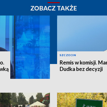
ZOBACZ TAKŻE
SZCZECIN
o.
Remis w komisji. M
ewką
Dudka bez decyzji