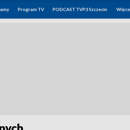
ramy
Program TV
PODCAST TVP3 Szczecin
Więce
nych