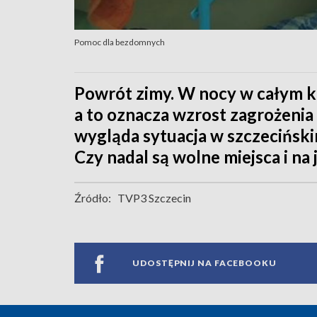
Pomoc dla bezdomnych
Powrót zimy. W nocy w całym kr
a to oznacza wzrost zagrożenia
wygląda sytuacja w szczeciński
Czy nadal są wolne miejsca i n
Źródło:
TVP3 Szczecin
UDOSTĘPNIJ NA FACEBOOKU