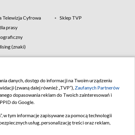
 Telewizja Cyfrowa
Sklep TVP
la prasy
tograficzny
sing (znaki)
klamy
Kontakt
rania danych, dostęp do informacji na Twoim urządzeniu
idacji (zwaną dalej również „TVP”),
Zaufanych Partnerów
anego dopasowania reklam do Twoich zainteresowań i
a PPID do Google.
”, w tym informacje zapisywane za pomocą technologii
zpiecznych usług, personalizację treści oraz reklam,