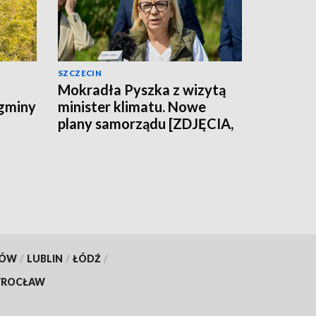
SZCZECIN
Mokradła Pyszka z wizytą
 gminy
minister klimatu. Nowe
plany samorządu [ZDJĘCIA,
WIDEO]
KÓW
/
LUBLIN
/
ŁÓDŹ
/
ROCŁAW