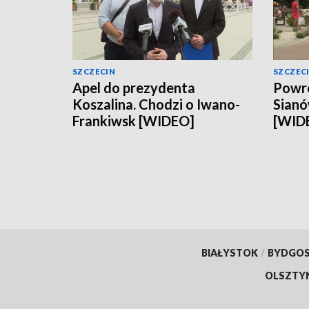
SZCZECIN
SZCZEC
Apel do prezydenta
Powró
Koszalina. Chodzi o Iwano-
Sianó
Frankiwsk [WIDEO]
[WID
BIAŁYSTOK
/
BYDGO
OLSZTY