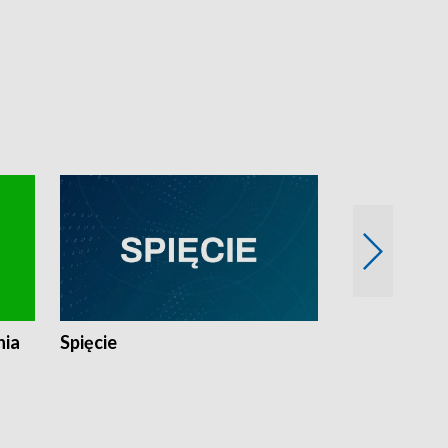
nia
Spięcie
Niedziałkow