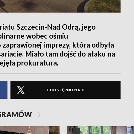
iatu Szczecin-Nad Odrą, jego
plinarne wobec ośmiu
o zaprawionej imprezy, która odbyła
riacie. Miało tam dojść do ataku na
zejęła prokuratura.
UDOSTĘPNIJ NA X
OGRAMÓW