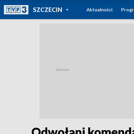
POWRÓT DO
SZCZECIN
Aktualności
Prog
TVP REGIONY
Odwołani komendan