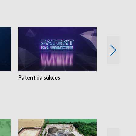
Patent na sukces
Rolnictwo w 