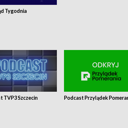
ąd Tygodnia
t TVP3 Szczecin
Podcast Przylądek Pomera