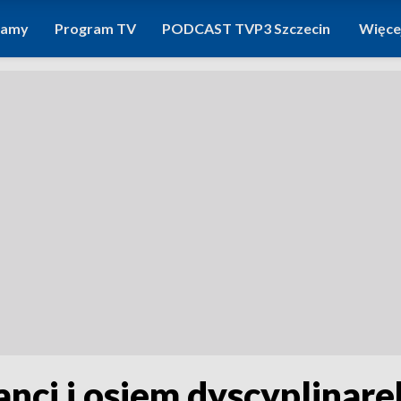
ramy
Program TV
PODCAST TVP3 Szczecin
Więce
ci i osiem dyscyplinare