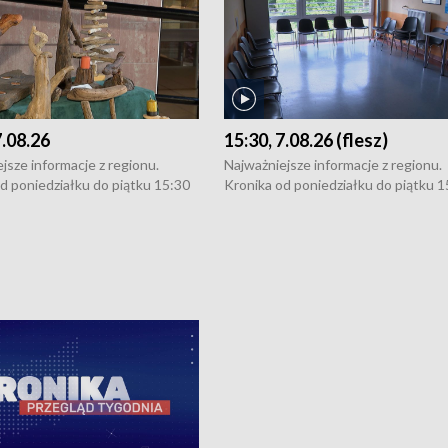
7.08.26
15:30, 7.08.26 (flesz)
jsze informacje z regionu.
Najważniejsze informacje z regionu.
d poniedziałku do piątku 15:30
Kronika od poniedziałku do piątku 1
16:30 (+ rozmowa), 18:30, 21:30.
(flesz), 16:30 (+ rozmowa), 18:30, 21
y i święta 15:30 i 16:30
W weekendy i święta 15:30 i 16:30
8:30 i 21:30. Dziennikarze czekają
(flesz), 18:30 i 21:30. Dziennikarze c
a zgłoszenia: Szczecin - tel. 91-
na Państwa zgłoszenia: Szczecin - te
0, Koszalin - tel. 94-34-50-054,
4 8-10-400, Koszalin - tel. 94-34-50
ronika@tvp.pl.
e-mail: kronika@tvp.pl.