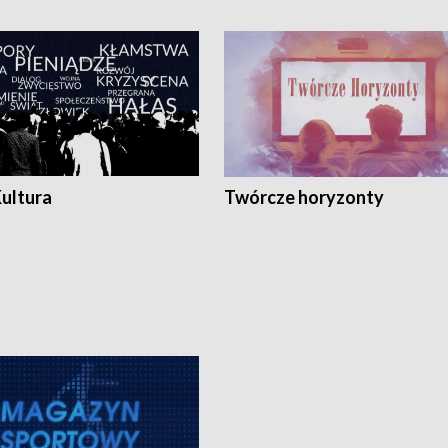
Kultura
Twórcze horyzonty