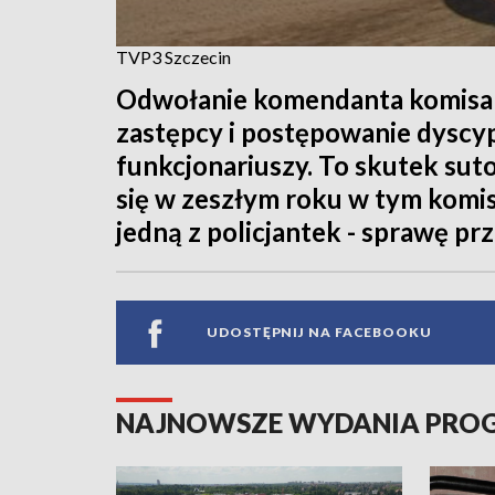
TVP3 Szczecin
Odwołanie komendanta komisar
zastępcy i postępowanie dyscy
funkcjonariuszy. To skutek sut
się w zeszłym roku w tym komisa
jedną z policjantek - sprawę pr
UDOSTĘPNIJ NA FACEBOOKU
NAJNOWSZE WYDANIA PR