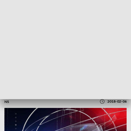
POWRÓT DO
SZCZECIN
TVP REGIONY
Kronika o 7:30
2018-02-06
NS