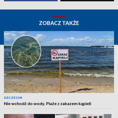
ZOBACZ TAKŻE
SZCZECIN
Nie wchodź do wody. Plaże z zakazem kąpieli