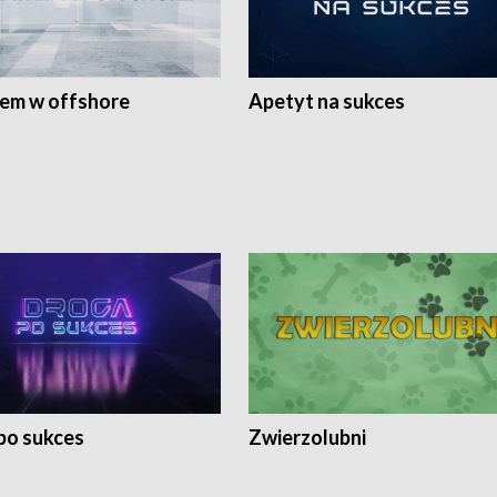
rem w offshore
Apetyt na sukces
po sukces
Zwierzolubni