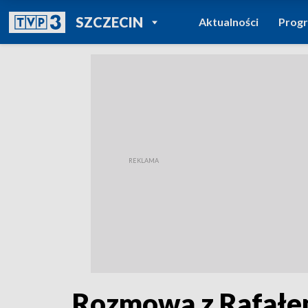
POWRÓT DO
SZCZECIN
Aktualności
Prog
TVP REGIONY
Rozmowa z Rafałe