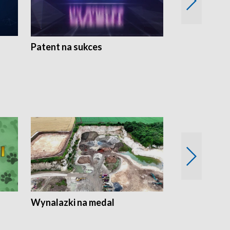
Patent na sukces
Rolnictwo w 
Wynalazki na medal
Era Seniora