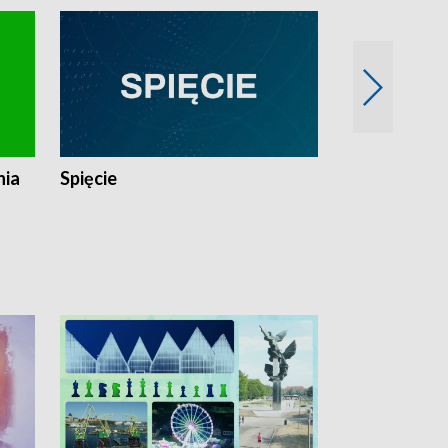
nia
Spięcie
Niedziałkow