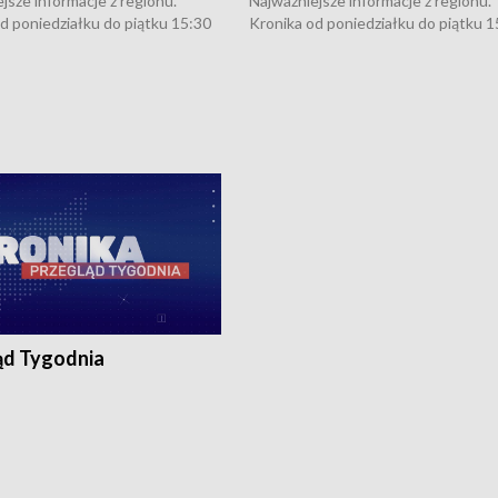
jsze informacje z regionu.
Najważniejsze informacje z regionu.
d poniedziałku do piątku 15:30
Kronika od poniedziałku do piątku 1
16:30 (+ rozmowa), 18:30, 21:30.
(flesz), 16:30 (+ rozmowa), 18:30, 21
y i święta 15:30 i 16:30
W weekendy i święta 15:30 i 16:30
8:30 i 21:30. Dziennikarze czekają
(flesz), 18:30 i 21:30. Dziennikarze c
a zgłoszenia: Szczecin - tel. 91-
na Państwa zgłoszenia: Szczecin - te
0, Koszalin - tel. 94-34-50-054,
4 8-10-400, Koszalin - tel. 94-34-50
ronika@tvp.pl.
e-mail: kronika@tvp.pl.
ąd Tygodnia