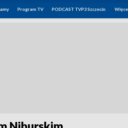
ramy
Program TV
PODCAST TVP3 Szczecin
Więce
m Niburskim