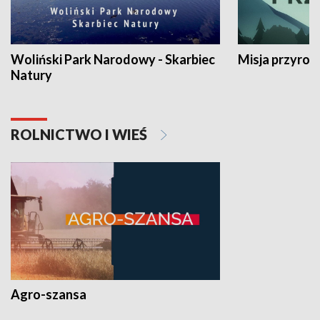
Woliński Park Narodowy - Skarbiec
Misja przyrod
Natury
ROLNICTWO I WIEŚ
Agro-szansa