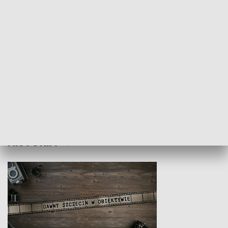
Z indeksem w ręku
Droga po suk
HISTORIA