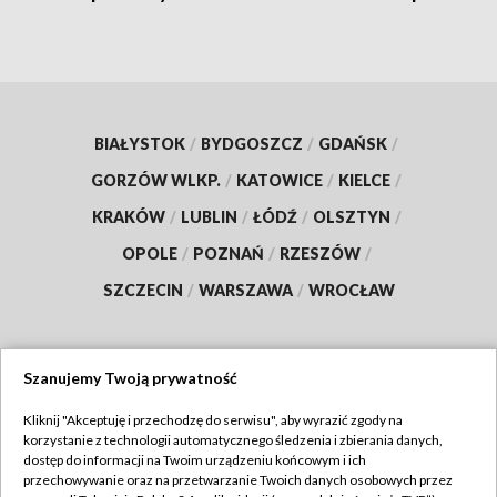
BIAŁYSTOK
/
BYDGOSZCZ
/
GDAŃSK
/
GORZÓW WLKP.
/
KATOWICE
/
KIELCE
/
KRAKÓW
/
LUBLIN
/
ŁÓDŹ
/
OLSZTYN
/
OPOLE
/
POZNAŃ
/
RZESZÓW
/
SZCZECIN
/
WARSZAWA
/
WROCŁAW
Szanujemy Twoją prywatność
Dołącz do nas:
Kliknij "Akceptuję i przechodzę do serwisu", aby wyrazić zgody na
korzystanie z technologii automatycznego śledzenia i zbierania danych,
TVP
dostęp do informacji na Twoim urządzeniu końcowym i ich
Abonament TVP
przechowywanie oraz na przetwarzanie Twoich danych osobowych przez
Regulamin TVP