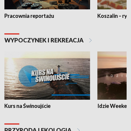
Pracownia reportażu
Koszalin – ryt
WYPOCZYNEK I REKREACJA
Kurs na Świnoujście
Idzie Weeken
PRZYRODA I EKOLOGIA