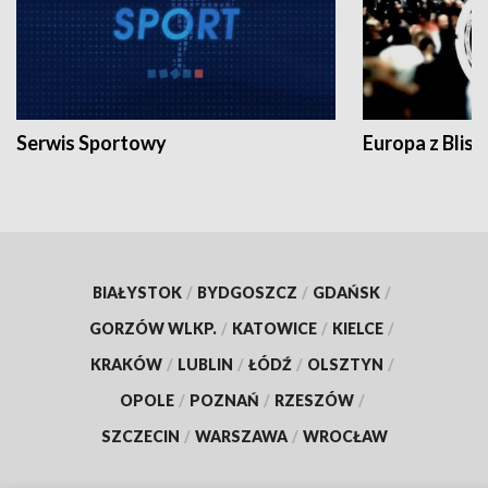
Serwis Sportowy
Europa z Blisk
BIAŁYSTOK
/
BYDGOSZCZ
/
GDAŃSK
/
GORZÓW WLKP.
/
KATOWICE
/
KIELCE
/
KRAKÓW
/
LUBLIN
/
ŁÓDŹ
/
OLSZTYN
/
OPOLE
/
POZNAŃ
/
RZESZÓW
/
SZCZECIN
/
WARSZAWA
/
WROCŁAW