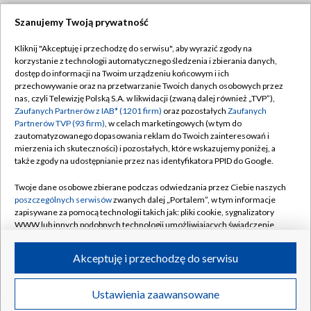
Szanujemy Twoją prywatność
Dołącz do nas:
Kliknij "Akceptuję i przechodzę do serwisu", aby wyrazić zgody na
korzystanie z technologii automatycznego śledzenia i zbierania danych,
TVP
dostęp do informacji na Twoim urządzeniu końcowym i ich
Abonament TVP
przechowywanie oraz na przetwarzanie Twoich danych osobowych przez
Regulamin TVP
nas, czyli Telewizję Polską S.A. w likwidacji (zwaną dalej również „TVP”),
Emisja w TVP
Polityka prywatności
Zaufanych Partnerów z IAB* (1201 firm)
oraz pozostałych
Zaufanych
Partnerów TVP (93 firm)
, w celach marketingowych (w tym do
Centrum informacji TVP
Moje zgody
zautomatyzowanego dopasowania reklam do Twoich zainteresowań i
mierzenia ich skuteczności) i pozostałych, które wskazujemy poniżej, a
Naziemna Telewizja Cyfrowa
Pomoc
także zgody na udostępnianie przez nas identyfikatora PPID do Google.
Sklep TVP
Biuro reklamy
Twoje dane osobowe zbierane podczas odwiedzania przez Ciebie naszych
Rada Programowa
Kontakt
poszczególnych serwisów
zwanych dalej „Portalem”, w tym informacje
zapisywane za pomocą technologii takich jak: pliki cookie, sygnalizatory
System NOS
WWW lub innych podobnych technologii umożliwiających świadczenie
dopasowanych i bezpiecznych usług, personalizację treści oraz reklam,
Informacje o nadawcy
Kanały
udostępnianie funkcji mediów społecznościowych oraz analizowanie
Akceptuję i przechodzę do serwisu
ruchu w Internecie.
Program dla prasy
©2026 Telewizja Polska S.A. w likwidacji
Biuro Reklamy
Twoje dane osobowe zbierane podczas odwiedzania przez Ciebie
Ustawienia zaawansowane
poszczególnych serwisów
na Portalu, takie jak adresy IP, identyfikatory
Ogłoszenie przetargowe