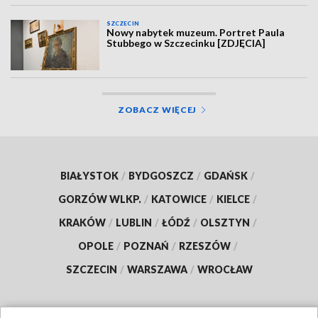
SZCZECIN
Nowy nabytek muzeum. Portret Paula
Stubbego w Szczecinku [ZDJĘCIA]
ZOBACZ WIĘCEJ
BIAŁYSTOK
/
BYDGOSZCZ
/
GDAŃSK
/
GORZÓW WLKP.
/
KATOWICE
/
KIELCE
/
KRAKÓW
/
LUBLIN
/
ŁÓDŹ
/
OLSZTYN
/
OPOLE
/
POZNAŃ
/
RZESZÓW
/
SZCZECIN
/
WARSZAWA
/
WROCŁAW