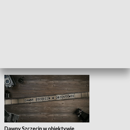
Z indeksem w ręku
Droga po suk
HISTORIA
Dawny Szczecin w obiektywie