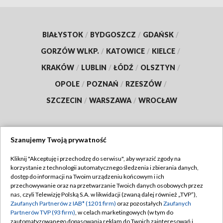
BIAŁYSTOK
/
BYDGOSZCZ
/
GDAŃSK
/
GORZÓW WLKP.
/
KATOWICE
/
KIELCE
/
KRAKÓW
/
LUBLIN
/
ŁÓDŹ
/
OLSZTYN
/
OPOLE
/
POZNAŃ
/
RZESZÓW
/
SZCZECIN
/
WARSZAWA
/
WROCŁAW
Szanujemy Twoją prywatność
Dołącz do nas:
Kliknij "Akceptuję i przechodzę do serwisu", aby wyrazić zgody na
korzystanie z technologii automatycznego śledzenia i zbierania danych,
TVP
dostęp do informacji na Twoim urządzeniu końcowym i ich
Abonament TVP
przechowywanie oraz na przetwarzanie Twoich danych osobowych przez
Regulamin TVP
nas, czyli Telewizję Polską S.A. w likwidacji (zwaną dalej również „TVP”),
Emisja w TVP
Polityka prywatności
Zaufanych Partnerów z IAB* (1201 firm)
oraz pozostałych
Zaufanych
Partnerów TVP (93 firm)
, w celach marketingowych (w tym do
Centrum informacji TVP
Moje zgody
zautomatyzowanego dopasowania reklam do Twoich zainteresowań i