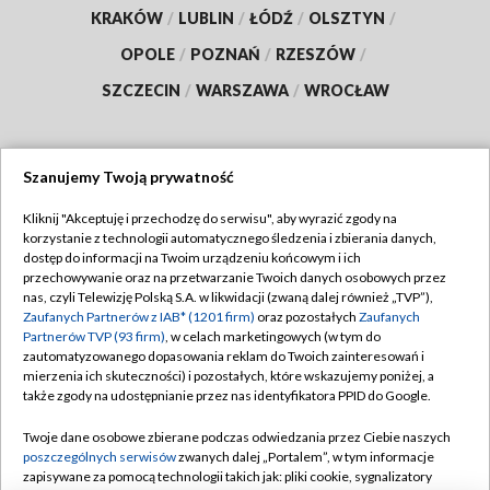
KRAKÓW
/
LUBLIN
/
ŁÓDŹ
/
OLSZTYN
/
OPOLE
/
POZNAŃ
/
RZESZÓW
/
SZCZECIN
/
WARSZAWA
/
WROCŁAW
Szanujemy Twoją prywatność
Dołącz do nas:
Kliknij "Akceptuję i przechodzę do serwisu", aby wyrazić zgody na
korzystanie z technologii automatycznego śledzenia i zbierania danych,
TVP
dostęp do informacji na Twoim urządzeniu końcowym i ich
Abonament TVP
przechowywanie oraz na przetwarzanie Twoich danych osobowych przez
Regulamin TVP
nas, czyli Telewizję Polską S.A. w likwidacji (zwaną dalej również „TVP”),
Emisja w TVP
Polityka prywatności
Zaufanych Partnerów z IAB* (1201 firm)
oraz pozostałych
Zaufanych
Partnerów TVP (93 firm)
, w celach marketingowych (w tym do
Centrum informacji TVP
Moje zgody
zautomatyzowanego dopasowania reklam do Twoich zainteresowań i
mierzenia ich skuteczności) i pozostałych, które wskazujemy poniżej, a
Naziemna Telewizja Cyfrowa
Pomoc
także zgody na udostępnianie przez nas identyfikatora PPID do Google.
Sklep TVP
Biuro reklamy
Twoje dane osobowe zbierane podczas odwiedzania przez Ciebie naszych
Rada Programowa
Kontakt
poszczególnych serwisów
zwanych dalej „Portalem”, w tym informacje
zapisywane za pomocą technologii takich jak: pliki cookie, sygnalizatory
System NOS