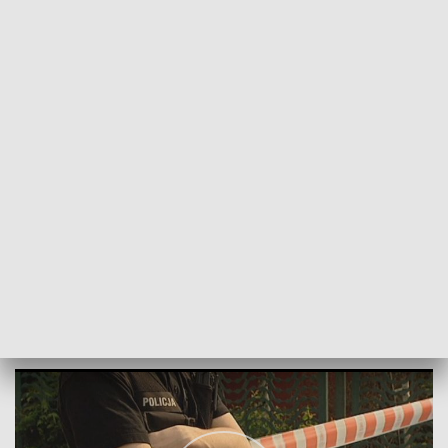
POWRÓT DO
SZCZECIN
TVP REGIONY
Wraca sprawa brutalnego morderstwa
2018-02-08
Mateusz Kopyłowicz/NS