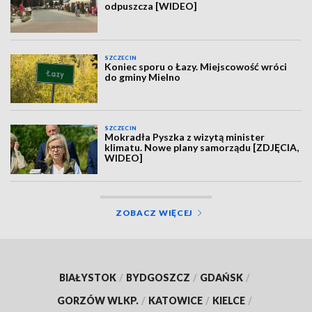
odpuszcza [WIDEO]
SZCZECIN
Koniec sporu o Łazy. Miejscowość wróci
do gminy Mielno
SZCZECIN
Mokradła Pyszka z wizytą minister
klimatu. Nowe plany samorządu [ZDJĘCIA,
WIDEO]
ZOBACZ WIĘCEJ
BIAŁYSTOK
/
BYDGOSZCZ
/
GDAŃSK
/
GORZÓW WLKP.
/
KATOWICE
/
KIELCE
/