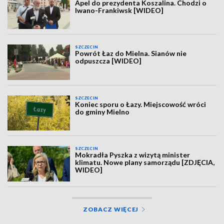
Apel do prezydenta Koszalina. Chodzi o
Iwano-Frankiwsk [WIDEO]
SZCZECIN
Powrót Łaz do Mielna. Sianów nie
odpuszcza [WIDEO]
SZCZECIN
Koniec sporu o Łazy. Miejscowość wróci
do gminy Mielno
SZCZECIN
Mokradła Pyszka z wizytą minister
klimatu. Nowe plany samorządu [ZDJĘCIA,
WIDEO]
ZOBACZ WIĘCEJ