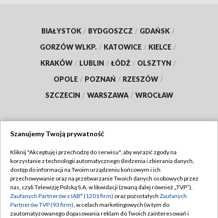
BIAŁYSTOK
/
BYDGOSZCZ
/
GDAŃSK
/
GORZÓW WLKP.
/
KATOWICE
/
KIELCE
/
KRAKÓW
/
LUBLIN
/
ŁÓDŹ
/
OLSZTYN
/
OPOLE
/
POZNAŃ
/
RZESZÓW
/
SZCZECIN
/
WARSZAWA
/
WROCŁAW
Szanujemy Twoją prywatność
Dołącz do nas:
Kliknij "Akceptuję i przechodzę do serwisu", aby wyrazić zgody na
korzystanie z technologii automatycznego śledzenia i zbierania danych,
TVP
dostęp do informacji na Twoim urządzeniu końcowym i ich
Abonament TVP
przechowywanie oraz na przetwarzanie Twoich danych osobowych przez
Regulamin TVP
nas, czyli Telewizję Polską S.A. w likwidacji (zwaną dalej również „TVP”),
Emisja w TVP
Polityka prywatności
Zaufanych Partnerów z IAB* (1201 firm)
oraz pozostałych
Zaufanych
Partnerów TVP (93 firm)
, w celach marketingowych (w tym do
Centrum informacji TVP
Moje zgody
zautomatyzowanego dopasowania reklam do Twoich zainteresowań i