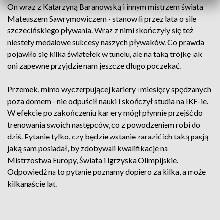
On wraz z Katarzyną Baranowską i innym mistrzem świata
Mateuszem Sawrymowiczem - stanowili przez lata o sile
szczecińskiego pływania. Wraz z nimi skończyły się też
niestety medalowe sukcesy naszych pływaków. Co prawda
pojawiło się kilka światełek w tunelu, ale na taką trójkę jak
oni zapewne przyjdzie nam jeszcze długo poczekać.
Przemek, mimo wyczerpującej kariery i miesięcy spędzanych
poza domem - nie odpuścił nauki i skończył studia na IKF-ie.
W efekcie po zakończeniu kariery mógł płynnie przejść do
trenowania swoich następców, co z powodzeniem robi do
dziś. Pytanie tylko, czy będzie wstanie zarazić ich taką pasją
jaką sam posiadał, by zdobywali kwalifikacje na
Mistrzostwa Europy, Świata i Igrzyska Olimpijskie.
Odpowiedź na to pytanie poznamy dopiero za kilka, a może
kilkanaście lat.