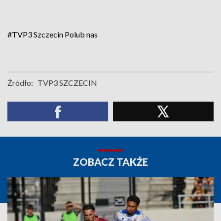
#TVP3 Szczecin
Polub nas
Źródło:
TVP3 SZCZECIN
ZOBACZ TAKŻE