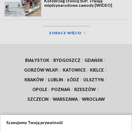
Kołobrzeg stolicą SUP. Trwają
międzynarodowe zawody [WIDEO]
ZOBACZ WIĘCEJ
BIAŁYSTOK
/
BYDGOSZCZ
/
GDAŃSK
/
GORZÓW WLKP.
/
KATOWICE
/
KIELCE
/
KRAKÓW
/
LUBLIN
/
ŁÓDŹ
/
OLSZTYN
/
OPOLE
/
POZNAŃ
/
RZESZÓW
/
SZCZECIN
/
WARSZAWA
/
WROCŁAW
Szanujemy Twoją prywatność
Dołącz do nas: