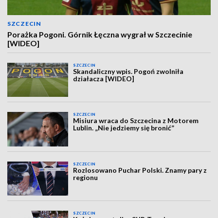
SZCZECIN
Porażka Pogoni. Górnik Łęczna wygrał w Szczecinie
[WIDEO]
SZCZECIN
Skandaliczny wpis. Pogoń zwolniła
działacza [WIDEO]
SZCZECIN
Misiura wraca do Szczecina z Motorem
Lublin. „Nie jedziemy się bronić”
SZCZECIN
Rozlosowano Puchar Polski. Znamy pary z
regionu
SZCZECIN