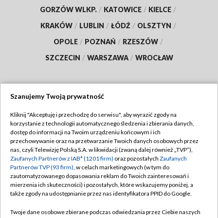
GORZÓW WLKP.
/
KATOWICE
/
KIELCE
/
KRAKÓW
/
LUBLIN
/
ŁÓDŹ
/
OLSZTYN
/
OPOLE
/
POZNAŃ
/
RZESZÓW
/
SZCZECIN
/
WARSZAWA
/
WROCŁAW
Szanujemy Twoją prywatność
Dołącz do nas:
Kliknij "Akceptuję i przechodzę do serwisu", aby wyrazić zgody na
korzystanie z technologii automatycznego śledzenia i zbierania danych,
TVP
dostęp do informacji na Twoim urządzeniu końcowym i ich
Abonament TVP
przechowywanie oraz na przetwarzanie Twoich danych osobowych przez
Regulamin TVP
nas, czyli Telewizję Polską S.A. w likwidacji (zwaną dalej również „TVP”),
Emisja w TVP
Polityka prywatności
Zaufanych Partnerów z IAB* (1201 firm)
oraz pozostałych
Zaufanych
Partnerów TVP (93 firm)
, w celach marketingowych (w tym do
Centrum informacji TVP
Moje zgody
zautomatyzowanego dopasowania reklam do Twoich zainteresowań i
mierzenia ich skuteczności) i pozostałych, które wskazujemy poniżej, a
Naziemna Telewizja Cyfrowa
Pomoc
także zgody na udostępnianie przez nas identyfikatora PPID do Google.
Sklep TVP
Biuro reklamy
Twoje dane osobowe zbierane podczas odwiedzania przez Ciebie naszych