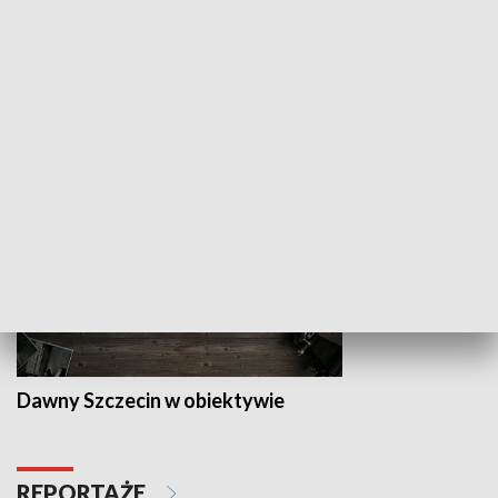
Z indeksem w ręku
Droga po suk
HISTORIA
Dawny Szczecin w obiektywie
REPORTAŻE