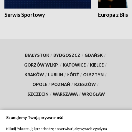
Serwis Sportowy
Europa z Blisk
BIAŁYSTOK
/
BYDGOSZCZ
/
GDAŃSK
/
GORZÓW WLKP.
/
KATOWICE
/
KIELCE
/
KRAKÓW
/
LUBLIN
/
ŁÓDŹ
/
OLSZTYN
/
OPOLE
/
POZNAŃ
/
RZESZÓW
/
SZCZECIN
/
WARSZAWA
/
WROCŁAW
Szanujemy Twoją prywatność
Dołącz do nas:
Kliknij "Akceptuję i przechodzę do serwisu", aby wyrazić zgody na