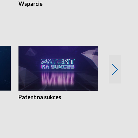
Wsparcie
Patent na sukces
Rolnictwo w 