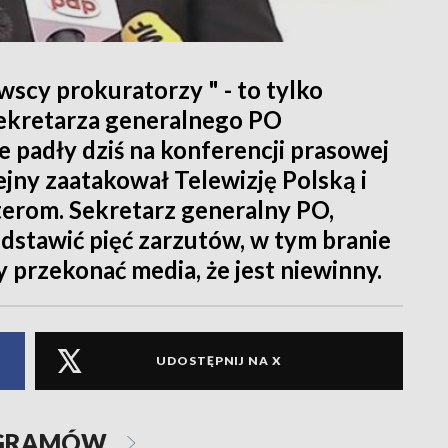
wscy prokuratorzy " - to tylko
sekretarza generalnego PO
 padły dziś na konferencji prasowej
lejny zaatakował Telewizję Polską i
rterom. Sekretarz generalny PO,
dstawić pięć zarzutów, w tym branie
 przekonać media, że jest niewinny.
UDOSTĘPNIJ NA X
OGRAMÓW