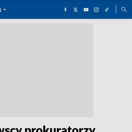
j
wscy prokuratorzy