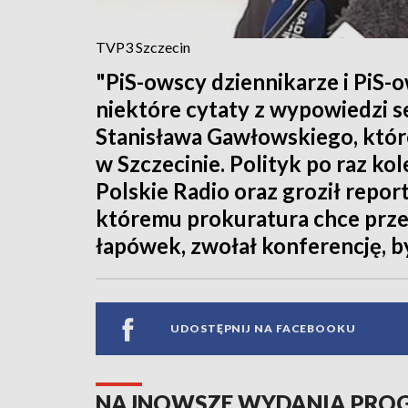
TVP3 Szczecin
"PiS-owscy dziennikarze i PiS-o
niektóre cytaty z wypowiedzi 
Stanisława Gawłowskiego, które
w Szczecinie. Polityk po raz ko
Polskie Radio oraz groził repo
któremu prokuratura chce prze
łapówek, zwołał konferencję, by
UDOSTĘPNIJ NA FACEBOOKU
NAJNOWSZE WYDANIA PR