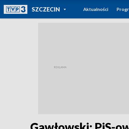
POWRÓT DO
SZCZECIN
Aktualności
Prog
TVP REGIONY
Gawłowski: PiS-ow