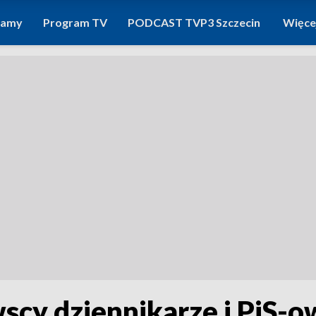
ramy
Program TV
PODCAST TVP3 Szczecin
Więce
scy dziennikarze i PiS-o