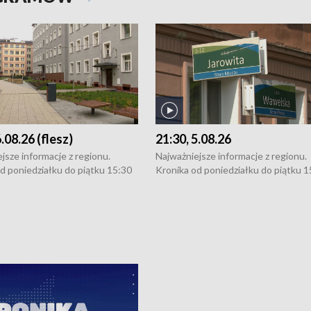
6.08.26 (flesz)
21:30, 5.08.26
jsze informacje z regionu.
Najważniejsze informacje z regionu.
d poniedziałku do piątku 15:30
Kronika od poniedziałku do piątku 1
16:30 (+ rozmowa), 18:30, 21:30.
(flesz), 16:30 (+ rozmowa), 18:30, 21
y i święta 15:30 i 16:30
W weekendy i święta 15:30 i 16:30
8:30 i 21:30. Dziennikarze czekają
(flesz), 18:30 i 21:30. Dziennikarze c
a zgłoszenia: Szczecin - tel. 91-
na Państwa zgłoszenia: Szczecin - te
0, Koszalin - tel. 94-34-50-054,
4 8-10-400, Koszalin - tel. 94-34-50
ronika@tvp.pl.
e-mail: kronika@tvp.pl.