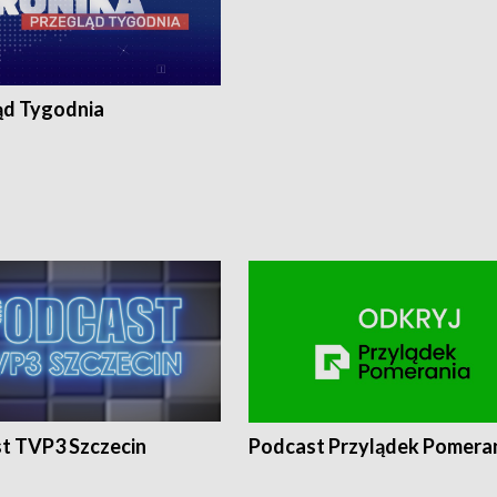
ąd Tygodnia
t TVP3 Szczecin
Podcast Przylądek Pomera