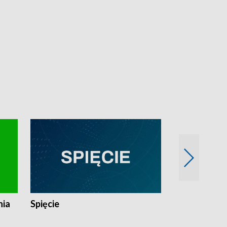
nia
Spięcie
Niedziałkow