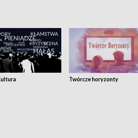
Kultura
Twórcze horyzonty