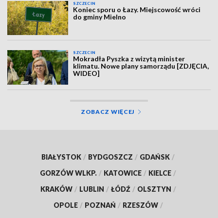
SZCZECIN
Koniec sporu o Łazy. Miejscowość wróci
do gminy Mielno
SZCZECIN
Mokradła Pyszka z wizytą minister
klimatu. Nowe plany samorządu [ZDJĘCIA,
WIDEO]
ZOBACZ WIĘCEJ
BIAŁYSTOK
/
BYDGOSZCZ
/
GDAŃSK
/
GORZÓW WLKP.
/
KATOWICE
/
KIELCE
/
KRAKÓW
/
LUBLIN
/
ŁÓDŹ
/
OLSZTYN
/
OPOLE
/
POZNAŃ
/
RZESZÓW
/