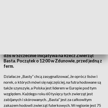
TVP3 Szczecin
Protest przeciwko hodowli szynszyli zorganizuje
dziś w Szczecinie Inicjatywa na Rzecz Zwierząt
Basta. Początek o 12:00 w Zdunowie, przed jedną z
ferm.
Działacze „Basty” chcą zasygnalizować, że oprócz lisów i
norek, o których mówi się najczęściej, na futra hodowane są
także szynszyle, a Polska jest liderem w Europie pod tym
względem. Każdego roku 60 tysięcy tych zwierząt jest
zabijanych i skórowanych. „Basta” jest za całkowitym
zakazem hodowli zwierząt futerkowych. W regionie jest 75