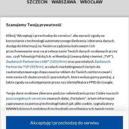
SZCZECIN
/
WARSZAWA
/
WROCŁAW
Szanujemy Twoją prywatność
Dołącz do nas:
Kliknij "Akceptuję i przechodzę do serwisu", aby wyrazić zgody na
korzystanie z technologii automatycznego śledzenia i zbierania danych,
TVP
dostęp do informacji na Twoim urządzeniu końcowym i ich
Abonament TVP
przechowywanie oraz na przetwarzanie Twoich danych osobowych przez
Regulamin TVP
nas, czyli Telewizję Polską S.A. w likwidacji (zwaną dalej również „TVP”),
Emisja w TVP
Polityka prywatności
Zaufanych Partnerów z IAB* (1201 firm)
oraz pozostałych
Zaufanych
Partnerów TVP (93 firm)
, w celach marketingowych (w tym do
Centrum informacji TVP
Moje zgody
zautomatyzowanego dopasowania reklam do Twoich zainteresowań i
mierzenia ich skuteczności) i pozostałych, które wskazujemy poniżej, a
Naziemna Telewizja Cyfrowa
Pomoc
także zgody na udostępnianie przez nas identyfikatora PPID do Google.
Sklep TVP
Biuro reklamy
Twoje dane osobowe zbierane podczas odwiedzania przez Ciebie naszych
Rada Programowa
Kontakt
poszczególnych serwisów
zwanych dalej „Portalem”, w tym informacje
zapisywane za pomocą technologii takich jak: pliki cookie, sygnalizatory
System NOS
WWW lub innych podobnych technologii umożliwiających świadczenie
dopasowanych i bezpiecznych usług, personalizację treści oraz reklam,
Informacje o nadawcy
Kanały
udostępnianie funkcji mediów społecznościowych oraz analizowanie
Akceptuję i przechodzę do serwisu
ruchu w Internecie.
Program dla prasy