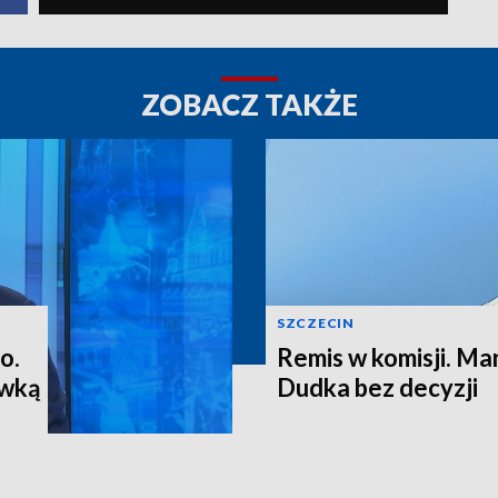
ZOBACZ TAKŻE
SZCZECIN
o.
Remis w komisji. M
ewką
Dudka bez decyzji