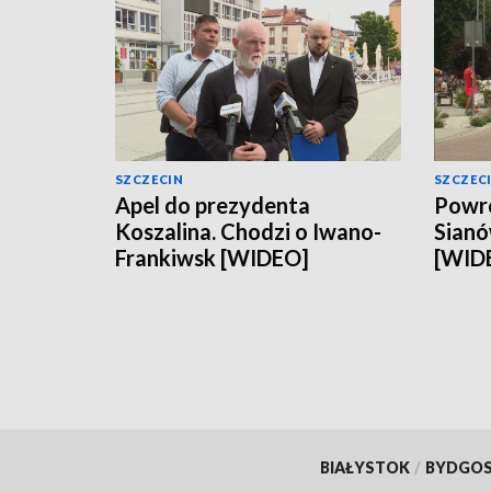
SZCZECIN
SZCZEC
Apel do prezydenta
Powró
Koszalina. Chodzi o Iwano-
Sianó
Frankiwsk [WIDEO]
[WID
BIAŁYSTOK
/
BYDGO