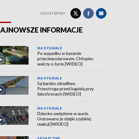
UDOSTĘPNIJ:
AJNOWSZE INFORMACJE
NA SYGNALE
Po wypadku w basenie
przeciwpożarowym. Chłopiec
walczy o życie [WIDEO]
NA SYGNALE
Są bardzo zdradliwe.
Przestroga przed kąpielą przy
falochronach [WIDEO]
NA SYGNALE
Dziecko uwięzione w aucie.
Uratowano je dzięki szybkiej
reakcji [WIDEO]
SPOŁECZNE