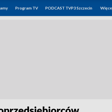
ramy
Program TV
PODCAST TVP3 Szczecin
Więce
roprzedsiębiorców