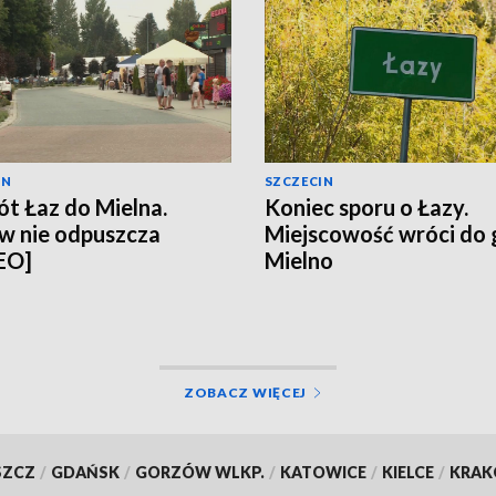
IN
SZCZECIN
t Łaz do Mielna.
Koniec sporu o Łazy.
w nie odpuszcza
Miejscowość wróci do
EO]
Mielno
ZOBACZ WIĘCEJ
SZCZ
/
GDAŃSK
/
GORZÓW WLKP.
/
KATOWICE
/
KIELCE
/
KRA