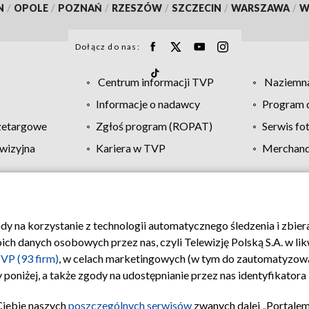
N
/
OPOLE
/
POZNAŃ
/
RZESZÓW
/
SZCZECIN
/
WARSZAWA
/
W
Dołącz do nas:
Centrum informacji TVP
Naziemna
Informacje o nadawcy
Program d
zetargowe
Zgłoś program (ROPAT)
Serwis fo
wizyjna
Kariera w TVP
Merchandi
Polityka prywatności
Moje zgody
Pomoc
Biuro re
ody na korzystanie z technologii automatycznego śledzenia i zbie
 danych osobowych przez nas, czyli Telewizję Polską S.A. w likw
VP (93 firm)
, w celach marketingowych (w tym do zautomatyzow
 poniżej, a także zgody na udostępnianie przez nas identyfikator
Ciebie naszych
poszczególnych serwisów
zwanych dalej „Portalem