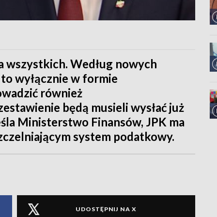
dla wszystkich. Według nowych
 to wyłącznie w formie
rowadzić również
zestawienie będą musieli wysłać już
reśla Ministerstwo Finansów, JPK ma
zczelniającym system podatkowy.
UDOSTĘPNIJ NA X