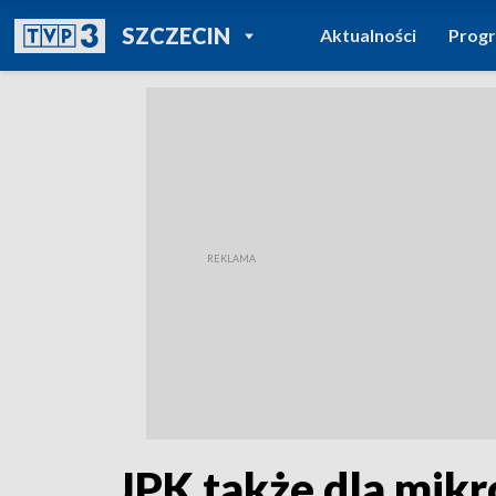
POWRÓT DO
SZCZECIN
Aktualności
Prog
TVP REGIONY
JPK także dla mik