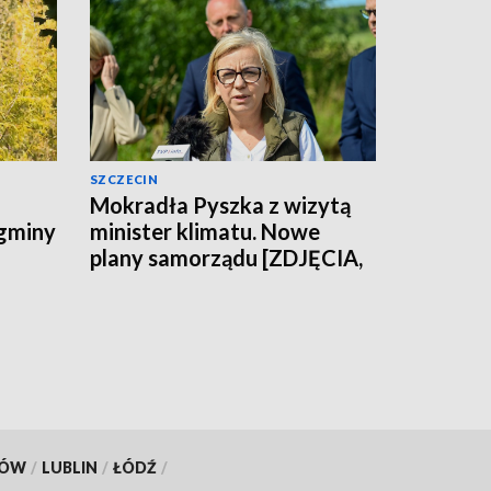
SZCZECIN
Mokradła Pyszka z wizytą
 gminy
minister klimatu. Nowe
plany samorządu [ZDJĘCIA,
WIDEO]
KÓW
/
LUBLIN
/
ŁÓDŹ
/