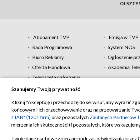
OLSZTY
Abonament TVP
Emisja w TVP
Rada Programowa
System NOS
Biuro Reklamy
Ogłoszenie pr
Oferta Handlowa
Akademia Tele
Telegazeta ogłoszenia
Szanujemy Twoją prywatność
Regulamin TVP
Kliknij "Akceptuję i przechodzę do serwisu", aby wyrazić zg
końcowym i ich przechowywanie oraz na przetwarzanie Twoich
z IAB* (1201 firm)
oraz pozostałych
Zaufanych Partnerów T
mierzenia ich skuteczności) i pozostałych, które wskazujemy
Twoje dane osobowe zbierane podczas odwiedzania przez 