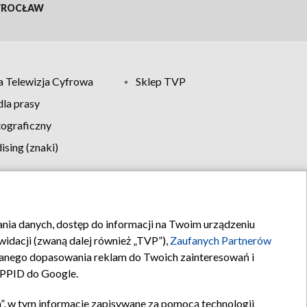
ROCŁAW
 Telewizja Cyfrowa
Sklep TVP
la prasy
tograficzny
sing (znaki)
klamy
Kontakt
rania danych, dostęp do informacji na Twoim urządzeniu
idacji (zwaną dalej również „TVP”),
Zaufanych Partnerów
anego dopasowania reklam do Twoich zainteresowań i
a PPID do Google.
”, w tym informacje zapisywane za pomocą technologii