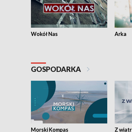
Wokół Nas
Arka
GOSPODARKA
Morski Kompas
Z wiat