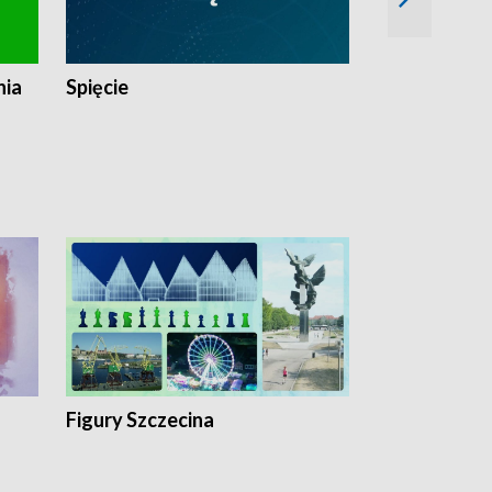
nia
Spięcie
Niedziałkow
Figury Szczecina