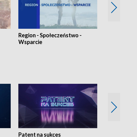
Region - Społeczeństwo -
Bez Barier
Wsparcie
Patent na sukces
Rolnictwo w 