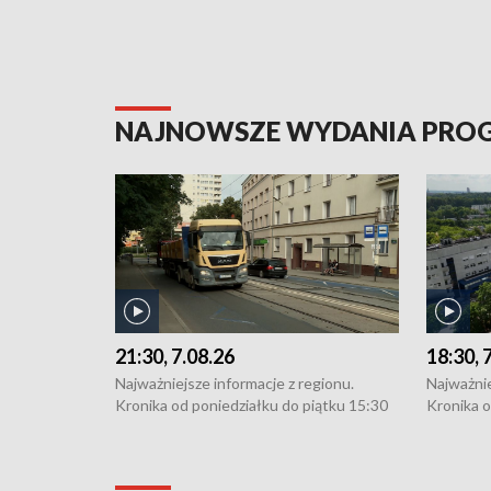
NAJNOWSZE WYDANIA PR
21:30, 7.08.26
18:30, 
Najważniejsze informacje z regionu.
Najważnie
Kronika od poniedziałku do piątku 15:30
Kronika o
(flesz), 16:30 (+ rozmowa), 18:30, 21:30.
(flesz), 
W weekendy i święta 15:30 i 16:30
W weekend
(flesz), 18:30 i 21:30. Dziennikarze czekają
(flesz), 1