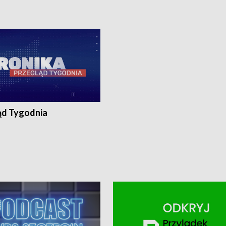
a zgłoszenia: Szczecin - tel. 91-
na Państwa zgłoszenia: Szczecin - te
0, Koszalin - tel. 94-34-50-054,
4 8-10-400, Koszalin - tel. 94-34-50
ronika@tvp.pl.
e-mail: kronika@tvp.pl.
ąd Tygodnia