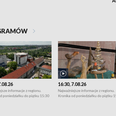
A
OGRAMÓW
7.08.26
16:30, 7.08.26
jsze informacje z regionu.
Najważniejsze informacje z regionu.
d poniedziałku do piątku 15:30
Kronika od poniedziałku do piątku 1
16:30 (+ rozmowa), 18:30, 21:30.
(flesz), 16:30 (+ rozmowa), 18:30, 21
y i święta 15:30 i 16:30
W weekendy i święta 15:30 i 16:30
8:30 i 21:30. Dziennikarze czekają
(flesz), 18:30 i 21:30. Dziennikarze c