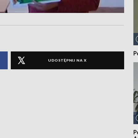
P
UDOSTĘPNIJ NA X
P