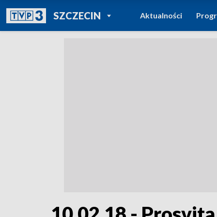
POWRÓT DO
SZCZECIN
Aktualności
Prog
TVP REGIONY
10.02.18 - Prosvita