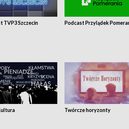
t TVP3 Szczecin
Podcast Przylądek Pomera
Kultura
Twórcze horyzonty