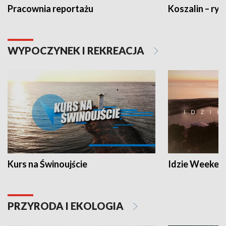
Pracownia reportażu
Koszalin – ryt
WYPOCZYNEK I REKREACJA
Kurs na Świnoujście
Idzie Weeken
PRZYRODA I EKOLOGIA