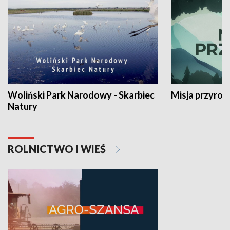
Woliński Park Narodowy - Skarbiec
Misja przyrod
Natury
ROLNICTWO I WIEŚ