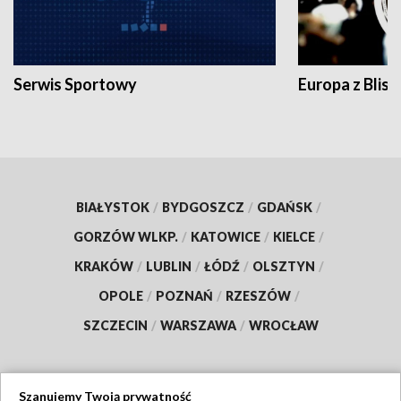
Serwis Sportowy
Europa z Blisk
BIAŁYSTOK
/
BYDGOSZCZ
/
GDAŃSK
/
GORZÓW WLKP.
/
KATOWICE
/
KIELCE
/
KRAKÓW
/
LUBLIN
/
ŁÓDŹ
/
OLSZTYN
/
OPOLE
/
POZNAŃ
/
RZESZÓW
/
SZCZECIN
/
WARSZAWA
/
WROCŁAW
Szanujemy Twoją prywatność