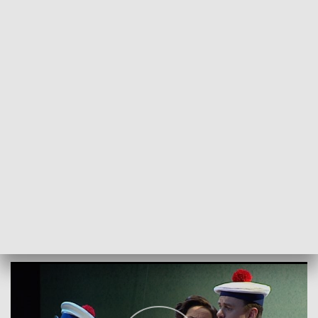
POWRÓT DO
SZCZECIN
TVP REGIONY
Cosi Fan Tutte w operze
2018-02-10
Karolina Skiba / DF