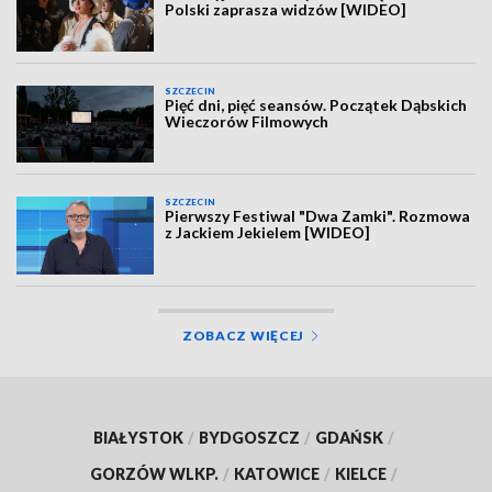
Polski zaprasza widzów [WIDEO]
SZCZECIN
Pięć dni, pięć seansów. Początek Dąbskich
Wieczorów Filmowych
SZCZECIN
Pierwszy Festiwal "Dwa Zamki". Rozmowa
z Jackiem Jekielem [WIDEO]
ZOBACZ WIĘCEJ
BIAŁYSTOK
/
BYDGOSZCZ
/
GDAŃSK
/
GORZÓW WLKP.
/
KATOWICE
/
KIELCE
/