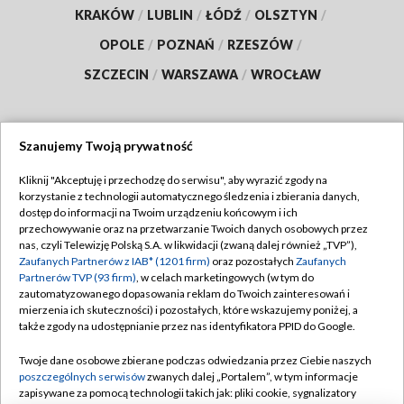
KRAKÓW
/
LUBLIN
/
ŁÓDŹ
/
OLSZTYN
/
OPOLE
/
POZNAŃ
/
RZESZÓW
/
SZCZECIN
/
WARSZAWA
/
WROCŁAW
Szanujemy Twoją prywatność
Dołącz do nas:
Kliknij "Akceptuję i przechodzę do serwisu", aby wyrazić zgody na
korzystanie z technologii automatycznego śledzenia i zbierania danych,
TVP
dostęp do informacji na Twoim urządzeniu końcowym i ich
Abonament TVP
przechowywanie oraz na przetwarzanie Twoich danych osobowych przez
Regulamin TVP
nas, czyli Telewizję Polską S.A. w likwidacji (zwaną dalej również „TVP”),
Emisja w TVP
Polityka prywatności
Zaufanych Partnerów z IAB* (1201 firm)
oraz pozostałych
Zaufanych
Partnerów TVP (93 firm)
, w celach marketingowych (w tym do
Centrum informacji TVP
Moje zgody
zautomatyzowanego dopasowania reklam do Twoich zainteresowań i
mierzenia ich skuteczności) i pozostałych, które wskazujemy poniżej, a
Naziemna Telewizja Cyfrowa
Pomoc
także zgody na udostępnianie przez nas identyfikatora PPID do Google.
Sklep TVP
Biuro reklamy
Twoje dane osobowe zbierane podczas odwiedzania przez Ciebie naszych
Rada Programowa
Kontakt
poszczególnych serwisów
zwanych dalej „Portalem”, w tym informacje
zapisywane za pomocą technologii takich jak: pliki cookie, sygnalizatory
System NOS