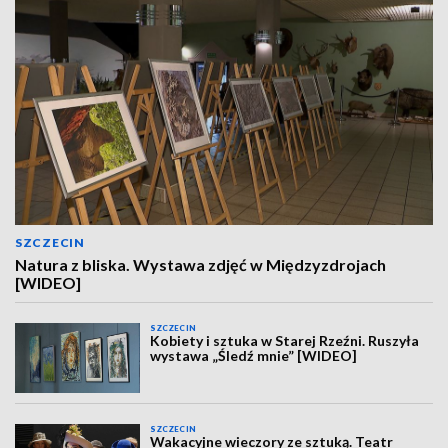
SZCZECIN
Natura z bliska. Wystawa zdjęć w Międzyzdrojach
[WIDEO]
SZCZECIN
Kobiety i sztuka w Starej Rzeźni. Ruszyła
wystawa „Śledź mnie” [WIDEO]
SZCZECIN
Wakacyjne wieczory ze sztuką. Teatr