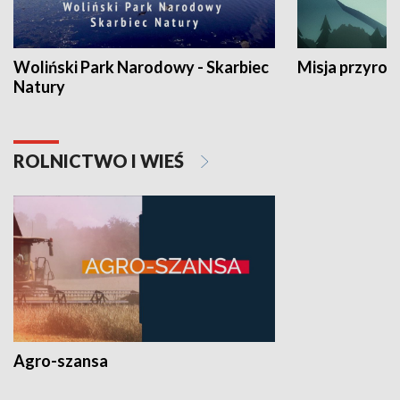
Woliński Park Narodowy - Skarbiec
Misja przyrod
Natury
ROLNICTWO I WIEŚ
Agro-szansa