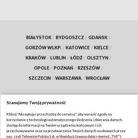
BIAŁYSTOK
/
BYDGOSZCZ
/
GDAŃSK
/
GORZÓW WLKP.
/
KATOWICE
/
KIELCE
/
KRAKÓW
/
LUBLIN
/
ŁÓDŹ
/
OLSZTYN
/
OPOLE
/
POZNAŃ
/
RZESZÓW
/
SZCZECIN
/
WARSZAWA
/
WROCŁAW
Szanujemy Twoją prywatność
Dołącz do nas:
Kliknij "Akceptuję i przechodzę do serwisu", aby wyrazić zgody na
korzystanie z technologii automatycznego śledzenia i zbierania danych,
TVP
dostęp do informacji na Twoim urządzeniu końcowym i ich
Abonament TVP
przechowywanie oraz na przetwarzanie Twoich danych osobowych przez
Regulamin TVP
nas, czyli Telewizję Polską S.A. w likwidacji (zwaną dalej również „TVP”),