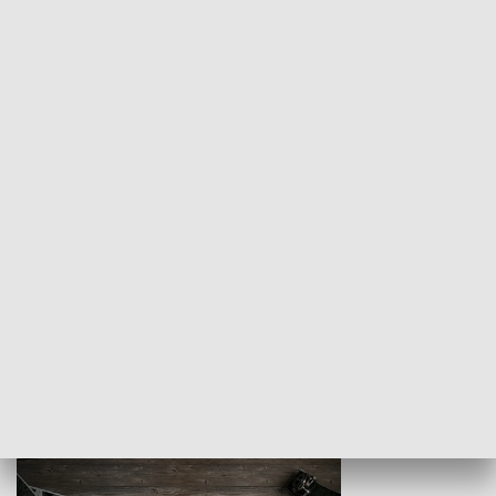
Z indeksem w ręku
Droga po suk
HISTORIA