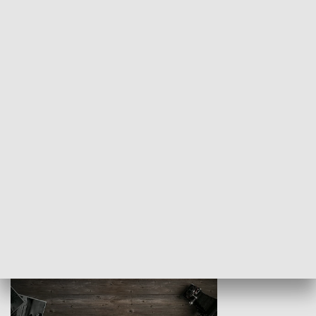
Z indeksem w ręku
Droga po suk
HISTORIA