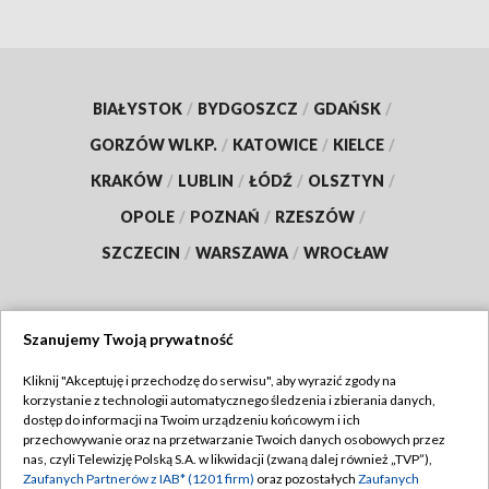
BIAŁYSTOK
/
BYDGOSZCZ
/
GDAŃSK
/
GORZÓW WLKP.
/
KATOWICE
/
KIELCE
/
KRAKÓW
/
LUBLIN
/
ŁÓDŹ
/
OLSZTYN
/
OPOLE
/
POZNAŃ
/
RZESZÓW
/
SZCZECIN
/
WARSZAWA
/
WROCŁAW
Szanujemy Twoją prywatność
Dołącz do nas:
Kliknij "Akceptuję i przechodzę do serwisu", aby wyrazić zgody na
korzystanie z technologii automatycznego śledzenia i zbierania danych,
TVP
dostęp do informacji na Twoim urządzeniu końcowym i ich
Abonament TVP
przechowywanie oraz na przetwarzanie Twoich danych osobowych przez
Regulamin TVP
nas, czyli Telewizję Polską S.A. w likwidacji (zwaną dalej również „TVP”),
Emisja w TVP
Polityka prywatności
Zaufanych Partnerów z IAB* (1201 firm)
oraz pozostałych
Zaufanych