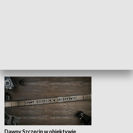
Z indeksem w ręku
Droga po suk
HISTORIA
Dawny Szczecin w obiektywie