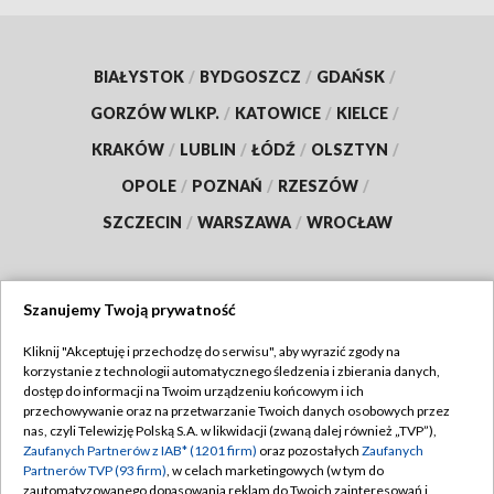
BIAŁYSTOK
/
BYDGOSZCZ
/
GDAŃSK
/
GORZÓW WLKP.
/
KATOWICE
/
KIELCE
/
KRAKÓW
/
LUBLIN
/
ŁÓDŹ
/
OLSZTYN
/
OPOLE
/
POZNAŃ
/
RZESZÓW
/
SZCZECIN
/
WARSZAWA
/
WROCŁAW
Szanujemy Twoją prywatność
Dołącz do nas:
Kliknij "Akceptuję i przechodzę do serwisu", aby wyrazić zgody na
korzystanie z technologii automatycznego śledzenia i zbierania danych,
TVP
dostęp do informacji na Twoim urządzeniu końcowym i ich
Abonament TVP
przechowywanie oraz na przetwarzanie Twoich danych osobowych przez
Regulamin TVP
nas, czyli Telewizję Polską S.A. w likwidacji (zwaną dalej również „TVP”),
Emisja w TVP
Polityka prywatności
Zaufanych Partnerów z IAB* (1201 firm)
oraz pozostałych
Zaufanych
Partnerów TVP (93 firm)
, w celach marketingowych (w tym do
Centrum informacji TVP
Moje zgody
zautomatyzowanego dopasowania reklam do Twoich zainteresowań i