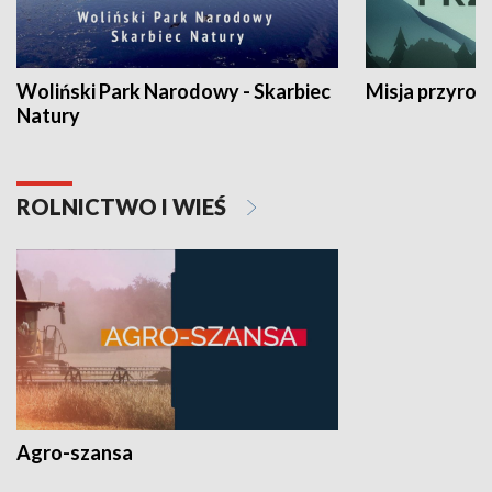
Woliński Park Narodowy - Skarbiec
Misja przyrod
Natury
ROLNICTWO I WIEŚ
Agro-szansa