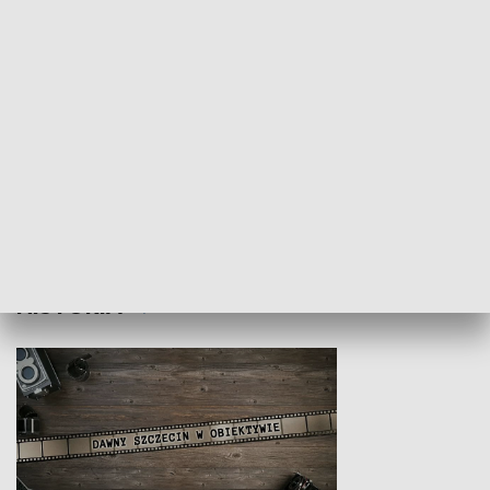
Z indeksem w ręku
Droga po suk
HISTORIA