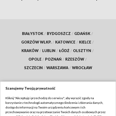
BIAŁYSTOK
/
BYDGOSZCZ
/
GDAŃSK
/
GORZÓW WLKP.
/
KATOWICE
/
KIELCE
/
KRAKÓW
/
LUBLIN
/
ŁÓDŹ
/
OLSZTYN
/
OPOLE
/
POZNAŃ
/
RZESZÓW
/
SZCZECIN
/
WARSZAWA
/
WROCŁAW
Szanujemy Twoją prywatność
Dołącz do nas:
Kliknij "Akceptuję i przechodzę do serwisu", aby wyrazić zgody na
korzystanie z technologii automatycznego śledzenia i zbierania danych,
TVP
dostęp do informacji na Twoim urządzeniu końcowym i ich
Abonament TVP
przechowywanie oraz na przetwarzanie Twoich danych osobowych przez
Regulamin TVP