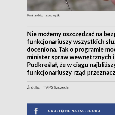
9 miliardów na podwyżki
Nie możemy oszczędzać na bezp
funkcjonariuszy wszystkich s
doceniona. Tak o programie mod
minister spraw wewnętrznych i 
Podkreślał, że w ciągu najbliższ
funkcjonariuszy rząd przeznacz
Źródło:
TVP3 Szczecin
UDOSTĘPNIJ NA FACEBOOKU