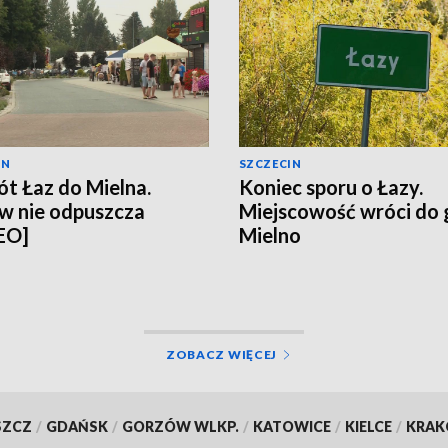
IN
SZCZECIN
t Łaz do Mielna.
Koniec sporu o Łazy.
w nie odpuszcza
Miejscowość wróci do
EO]
Mielno
ZOBACZ WIĘCEJ
SZCZ
/
GDAŃSK
/
GORZÓW WLKP.
/
KATOWICE
/
KIELCE
/
KRA