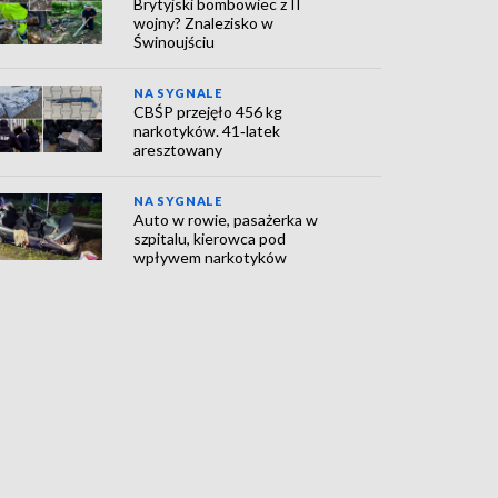
Brytyjski bombowiec z II
wojny? Znalezisko w
Świnoujściu
NA SYGNALE
CBŚP przejęło 456 kg
narkotyków. 41‑latek
aresztowany
NA SYGNALE
Auto w rowie, pasażerka w
szpitalu, kierowca pod
wpływem narkotyków