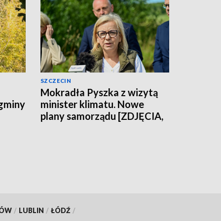
SZCZECIN
Mokradła Pyszka z wizytą
 gminy
minister klimatu. Nowe
plany samorządu [ZDJĘCIA,
WIDEO]
KÓW
/
LUBLIN
/
ŁÓDŹ
/