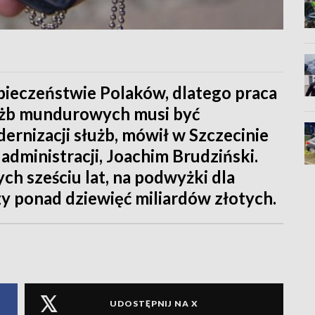
ieczeństwie Polaków, dlatego praca
łużb mundurowych musi być
ernizacji służb, mówił w Szczecinie
administracji, Joachim Brudziński.
ych sześciu lat, na podwyżki dla
y ponad dziewięć miliardów złotych.
UDOSTĘPNIJ NA X