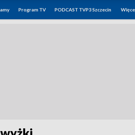
ramy
Program TV
PODCAST TVP3 Szczecin
Więce
dwyżki