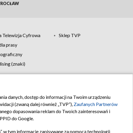
ROCŁAW
 Telewizja Cyfrowa
Sklep TVP
la prasy
tograficzny
sing (znaki)
klamy
Kontakt
rania danych, dostęp do informacji na Twoim urządzeniu
idacji (zwaną dalej również „TVP”),
Zaufanych Partnerów
anego dopasowania reklam do Twoich zainteresowań i
a PPID do Google.
”, w tym informacje zapisywane za pomocą technologii