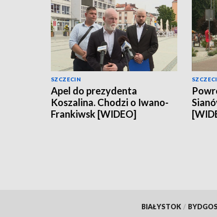
SZCZECIN
SZCZEC
Apel do prezydenta
Powró
Koszalina. Chodzi o Iwano-
Sianó
Frankiwsk [WIDEO]
[WID
BIAŁYSTOK
/
BYDGO