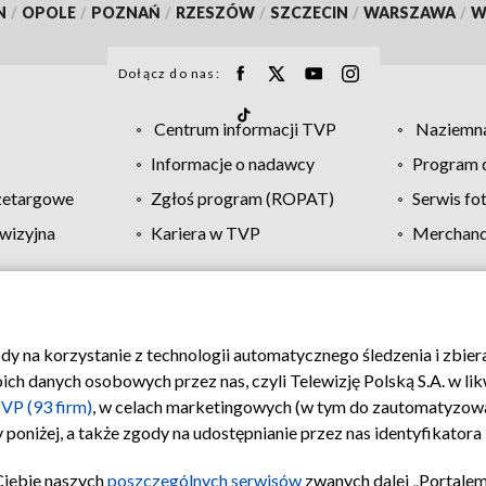
N
/
OPOLE
/
POZNAŃ
/
RZESZÓW
/
SZCZECIN
/
WARSZAWA
/
W
Dołącz do nas:
Centrum informacji TVP
Naziemna
Informacje o nadawcy
Program d
zetargowe
Zgłoś program (ROPAT)
Serwis fo
wizyjna
Kariera w TVP
Merchandi
Polityka prywatności
Moje zgody
Pomoc
Biuro re
ody na korzystanie z technologii automatycznego śledzenia i zbie
 danych osobowych przez nas, czyli Telewizję Polską S.A. w likw
VP (93 firm)
, w celach marketingowych (w tym do zautomatyzow
 poniżej, a także zgody na udostępnianie przez nas identyfikator
Ciebie naszych
poszczególnych serwisów
zwanych dalej „Portalem