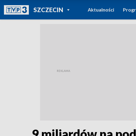
POWRÓT DO
SZCZECIN
Aktualności
Prog
TVP REGIONY
9 miliardów na po