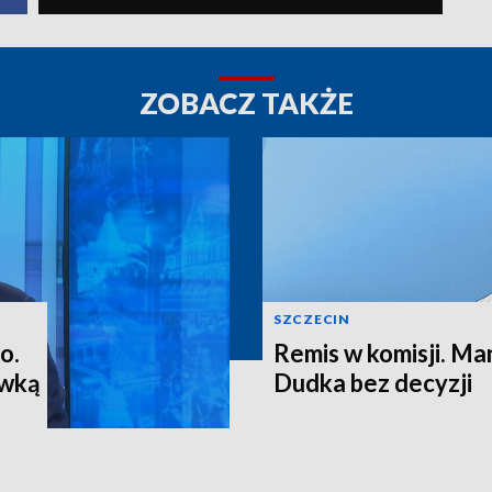
ZOBACZ TAKŻE
SZCZECIN
o.
Remis w komisji. M
ewką
Dudka bez decyzji