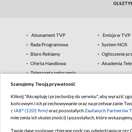
OLSZTY
Abonament TVP
Emisja w TVP
Rada Programowa
System NOS
Biuro Reklamy
Ogłoszenie pr
Oferta Handlowa
Akademia Tele
Telegazeta ogłoszenia
Szanujemy Twoją prywatność
Regulamin TVP
Kliknij "Akceptuję i przechodzę do serwisu", aby wyrazić zg
końcowym i ich przechowywanie oraz na przetwarzanie Twoich
z IAB* (1201 firm)
oraz pozostałych
Zaufanych Partnerów T
mierzenia ich skuteczności) i pozostałych, które wskazujemy
Twoje dane osobowe zbierane podczas odwiedzania przez 