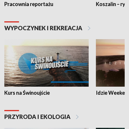
Pracownia reportażu
Koszalin – ryt
WYPOCZYNEK I REKREACJA
Kurs na Świnoujście
Idzie Weeken
PRZYRODA I EKOLOGIA