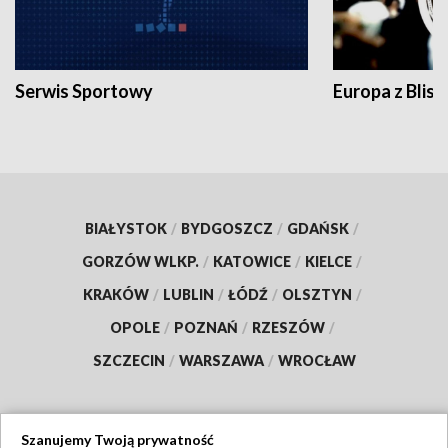
Serwis Sportowy
Europa z Blisk
BIAŁYSTOK
/
BYDGOSZCZ
/
GDAŃSK
/
GORZÓW WLKP.
/
KATOWICE
/
KIELCE
/
KRAKÓW
/
LUBLIN
/
ŁÓDŹ
/
OLSZTYN
/
OPOLE
/
POZNAŃ
/
RZESZÓW
/
SZCZECIN
/
WARSZAWA
/
WROCŁAW
Szanujemy Twoją prywatność