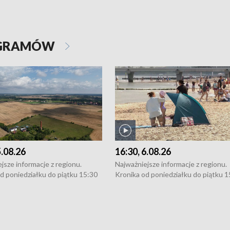
OGRAMÓW
5.08.26
16:30, 6.08.26
jsze informacje z regionu.
Najważniejsze informacje z regionu.
d poniedziałku do piątku 15:30
Kronika od poniedziałku do piątku 1
16:30 (+ rozmowa), 18:30, 21:30.
(flesz), 16:30 (+ rozmowa), 18:30, 21
y i święta 15:30 i 16:30
W weekendy i święta 15:30 i 16:30
8:30 i 21:30. Dziennikarze czekają
(flesz), 18:30 i 21:30. Dziennikarze c
a zgłoszenia: Szczecin - tel. 91-
na Państwa zgłoszenia: Szczecin - te
0, Koszalin - tel. 94-34-50-054,
4 8-10-400, Koszalin - tel. 94-34-50