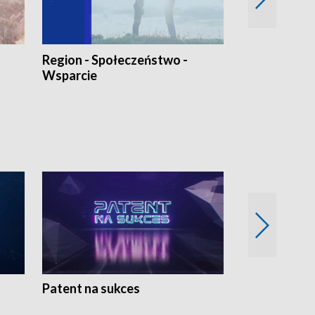
Region - Społeczeństwo -
Bez Barier
Wsparcie
Patent na sukces
Rolnictwo w 