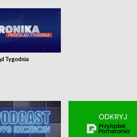
ronika@tvp.pl.
e-mail: kronika@tvp.pl.
ąd Tygodnia