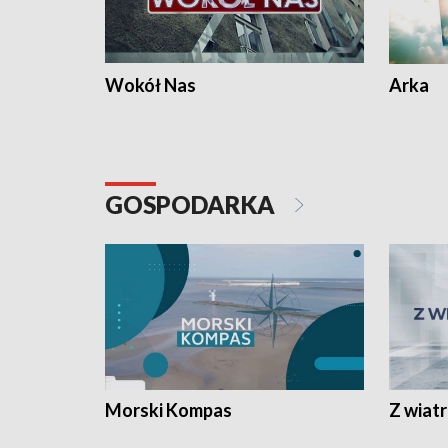
Wokół Nas
Arka
GOSPODARKA
Morski Kompas
Z wiat