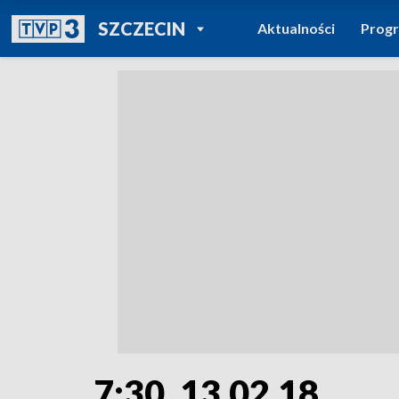
POWRÓT DO
SZCZECIN
Aktualności
Prog
TVP REGIONY
7:30, 13.02.18