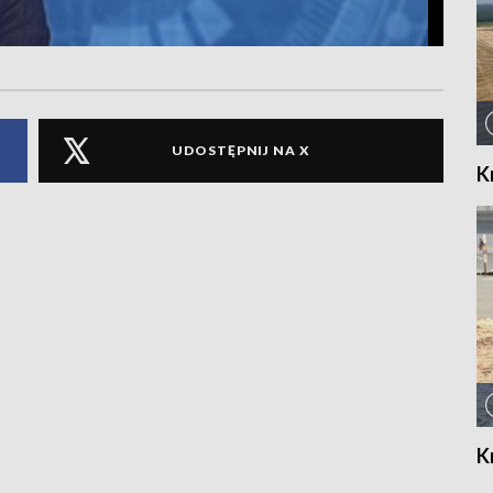
UDOSTĘPNIJ NA X
K
K