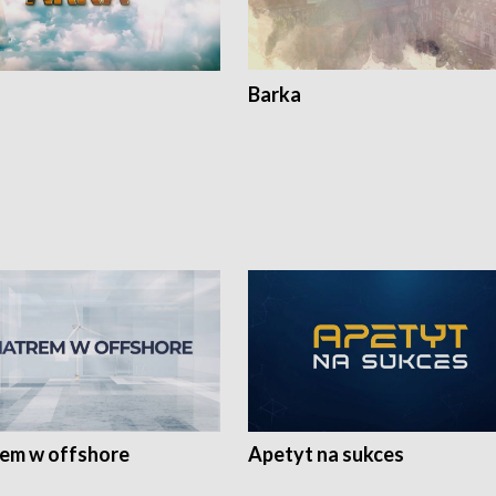
Barka
rem w offshore
Apetyt na sukces