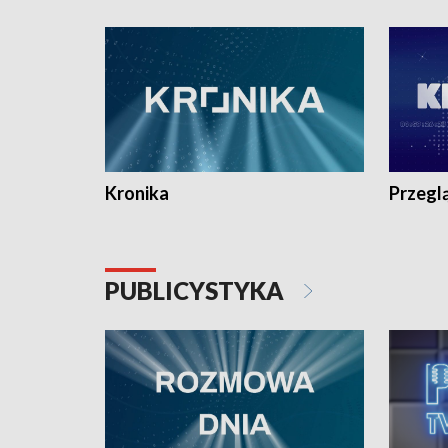
e-mail: kronika@tvp.pl.
e-mail: k
Kronika
Przegl
PUBLICYSTYKA