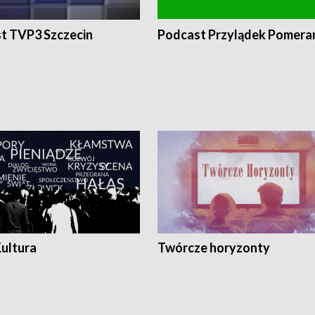
t TVP3 Szczecin
Podcast Przylądek Pomera
Kultura
Twórcze horyzonty