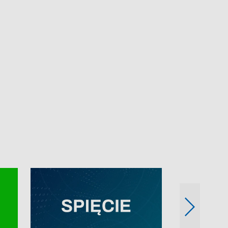
e-mail: kronika@tvp.pl.
e-mail: kronika@t