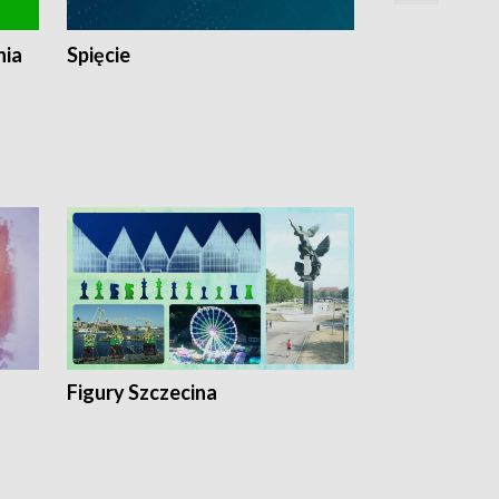
nia
Spięcie
Niedziałkow
Figury Szczecina