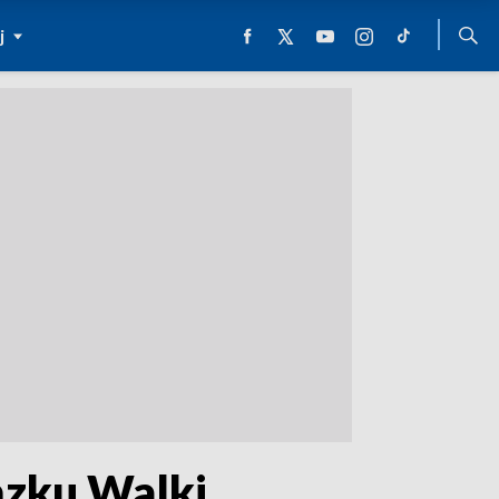
j
ązku Walki