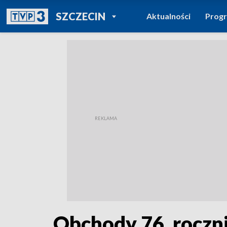
POWRÓT DO
SZCZECIN
Aktualności
Prog
TVP REGIONY
Obchody 76. roczn