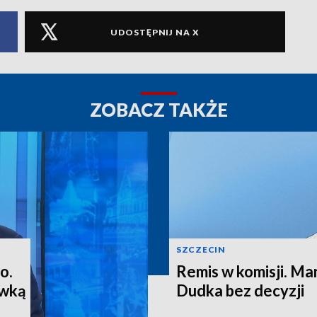
UDOSTĘPNIJ NA X
ZOBACZ TAKŻE
SZCZECIN
o.
Remis w komisji. M
ewką
Dudka bez decyzji