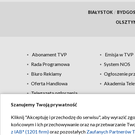
BIAŁYSTOK
/
BYDGO
OLSZTY
Abonament TVP
Emisja w TVP
Rada Programowa
System NOS
Biuro Reklamy
Ogłoszenie pr
Oferta Handlowa
Akademia Tele
Telegazeta ogłoszenia
Szanujemy Twoją prywatność
Regulamin TVP
Kliknij "Akceptuję i przechodzę do serwisu", aby wyrazić zg
końcowym i ich przechowywanie oraz na przetwarzanie Twoich
z IAB* (1201 firm)
oraz pozostałych
Zaufanych Partnerów T