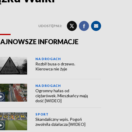
UDOSTĘPNIJ:
AJNOWSZE INFORMACJE
NA DROGACH
Rozbił busa o drzewo.
Kierowca nie żyje
NA DROGACH
Ogromny hałas od
ciężarówek. Mieszkańcy mają
dość [WIDEO]
SPORT
Skandaliczny wpis. Pogoń
zwolniła działacza [WIDEO]