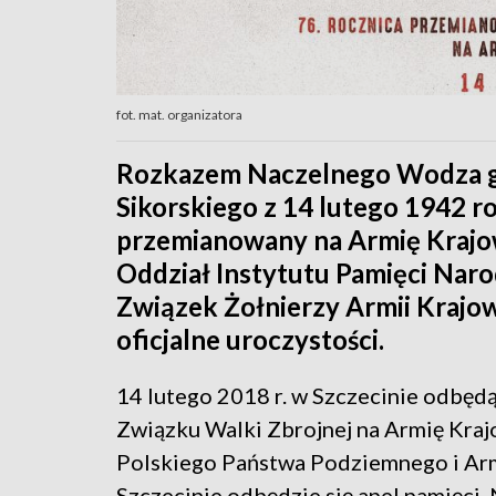
fot. mat. organizatora
Rozkazem Naczelnego Wodza g
Sikorskiego z 14 lutego 1942 r
przemianowany na Armię Krajow
Oddział Instytutu Pamięci Nar
Związek Żołnierzy Armii Krajow
oficjalne uroczystości.
14 lutego 2018 r. w Szczecinie odbęd
Związku Walki Zbrojnej na Armię Kra
Polskiego Państwa Podziemnego i Arm
Szczecinie odbędzie się apel pamięci.