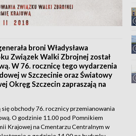
enerała broni Władysława
oku Związek Walki Zbrojnej został
ą. W 76. rocznicę tego wydarzenia
odowej w Szczecinie oraz Światowy
ej Okręg Szczecin zapraszają na
ą się obchody 76. rocznicy przemianowania
jową. O godzinie 11.00 pod Pomnikiem
ii Krajowej na Cmentarzu Centralnym w
 Następnie o godzinie 14.00 na budynku