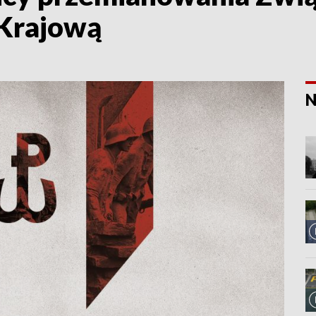
 Krajową
N