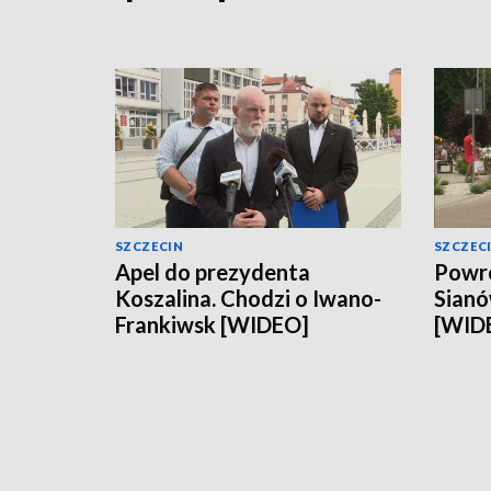
SZCZECIN
SZCZEC
Apel do prezydenta
Powró
Koszalina. Chodzi o Iwano-
Sianó
Frankiwsk [WIDEO]
[WID